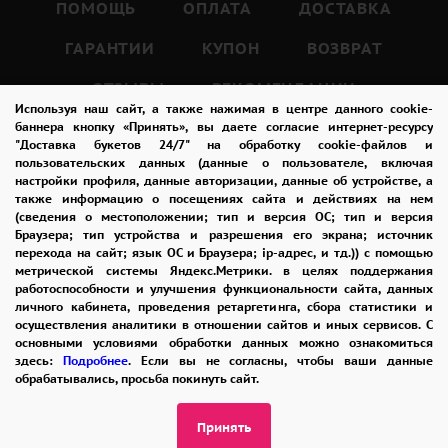
качества, чтобы покупатель получил только
ПОМОЩЬ
ОПЛАТА
ДОСТАВКА
самые лучшие и свежие цветы.
ГАРАНТИИ
КУПОН
ВОЗВРАТ
ОТЗЫВЫ
РЕКОМЕНДАЦИИ
Букет из 15 красных кенийских роз – это не
Используя наш сайт, а также нажимая в центре данного cookie-
просто красивый подарок, но и символ
КОНТАКТЫ
баннера кнопку «Принять», вы даете согласие интернет-ресурсу
"Доставка букетов 24/7" на обработку cookie-файлов и
искренних чувств.
пользовательских данных (данные о пользователе, включая
Такой букет подходит для любого
настройки профиля, данные авторизации, данные об устройстве, а
также информацию о посещениях сайта и действиях на нем
8 965 242-37-47
торжественного случая: свадьбы,
(сведения о местоположении; тип и версия ОС; тип и версия
ЗАКАЗАТЬ ЗВОНОК
Браузера; тип устройства и разрешения его экрана; источник
годовщины, дня рождения, 8 Марта и других
перехода на сайт; язык ОС и Браузера; ip-адрес, и тд.)) с помощью
праздников.
метрической системы Яндекс.Метрики. в целях поддержания
admin@buket24delivery.ru
работоспособности и улучшения функциональности сайта, данных
Красные розы также могут быть подарены
личного кабинета, проведения ретаргетинга, сбора статистики и
пл. Киевского Вокзала 2,
осуществления аналитики в отношении сайтов и иных сервисов. С
просто так, без повода, чтобы выразить свою
основными условиями обработки данных можно ознакомиться
ТЦ «Европейский»
любовь и заботу.
здесь:
Подробнее
. Если вы не согласны, чтобы ваши данные
обрабатывались, просьба покинуть сайт.
ПОЛИТИКА КОНФИДЕНЦИАЛЬНОСТИ
Красные розы – это не только символ любви,
Принять