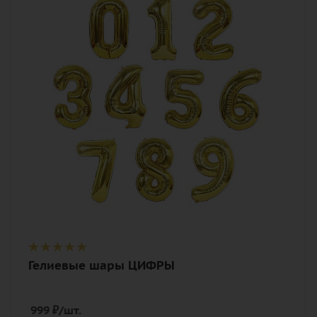
Описание
гелиевый шар, лента
Гелиевые шары ЦИФРЫ
999
₽
/шт.