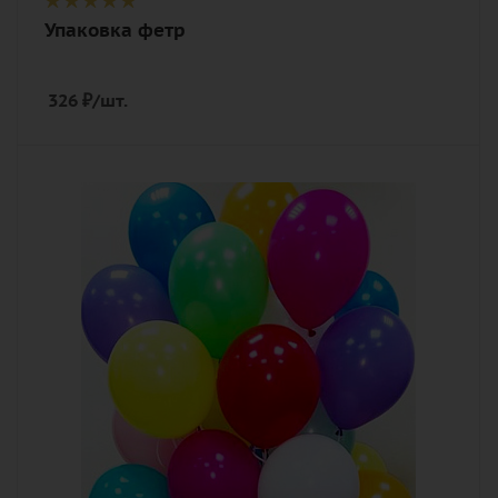
Упаковка фетр
326
₽
/шт.
Количество
5
Цвет
разноцветный
Описание
гелиевый шар, лента