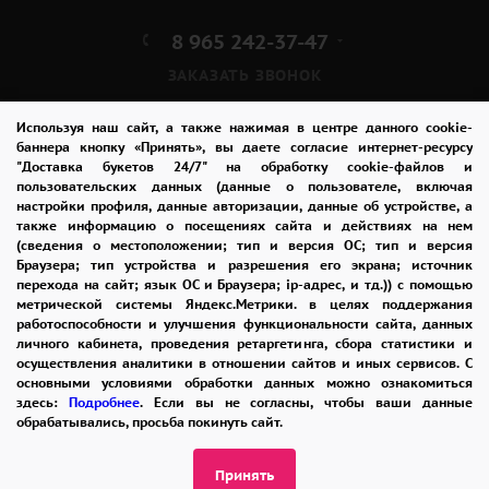
8 965 242-37-47
ЗАКАЗАТЬ ЗВОНОК
admin@buket24delivery.ru
Используя наш сайт, а также нажимая в центре данного cookie-
баннера кнопку «Принять», вы даете согласие интернет-ресурсу
"Доставка букетов 24/7" на обработку cookie-файлов и
пл. Киевского Вокзала 2,
пользовательских данных (данные о пользователе, включая
ТЦ «Европейский»
настройки профиля, данные авторизации, данные об устройстве, а
также информацию о посещениях сайта и действиях на нем
(сведения о местоположении; тип и версия ОС; тип и версия
ПОЛИТИКА КОНФИДЕНЦИАЛЬНОСТИ
Браузера; тип устройства и разрешения его экрана; источник
перехода на сайт; язык ОС и Браузера; ip-адрес, и тд.)) с помощью
метрической системы Яндекс.Метрики. в целях поддержания
работоспособности и улучшения функциональности сайта, данных
2026 © "Доставка цветов в Москве"
личного кабинета, проведения ретаргетинга, сбора статистики и
Публичная оферта
осуществления аналитики в отношении сайтов и иных сервисов. С
основными условиями обработки данных можно ознакомиться
Открыть ИП поможет ООО «Банк Точка»
здесь:
Подробнее
. Если вы не согласны, чтобы ваши данные
обрабатывались, просьба покинуть сайт.
Принять