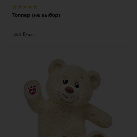
Топпер (на выбор)
251
₽
/шт.
Количество
1
Внимание
Фото игрушки уточните у менеджера
Описание
игрушка