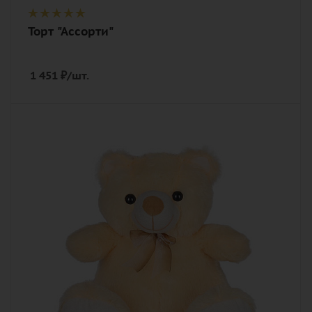
Торт "Ассорти"
1 451
₽
/шт.
Количество
1
Внимание
Фото игрушки уточните у менеджера
Описание
игрушка