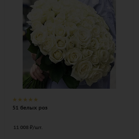
белый
Описание
роза, лента
51 белых роз
11 008
₽
/шт.