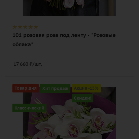
101 розовая роза под ленту - "Розовые
облака"
17 660
₽
/шт.
Количество
Товар дня
Хит продаж
Акция -15%
7
Скидки!
Цвет
Классический
белый, нежный, розовый
Описание
орхидея, пистация, лента,