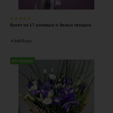
Букет из 17 розовых и белых гвоздик
4 560
₽
/шт.
Описание
Хит продаж
ирис, эустома (лизиантус), зелень,
лента, дизайнерская упаковка