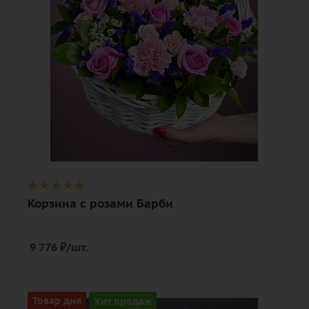
кустовая, статица, хамелациум,
рускус, оазис, корзина
Корзина с розами Барби
9 776
₽
/шт.
Цвет
Товар дня
Хит продаж