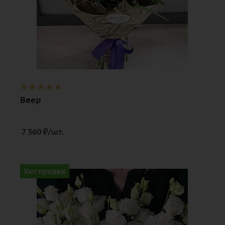
Веер
7 360
₽
/шт.
Количество
Хит продаж
11
Цвет
белый