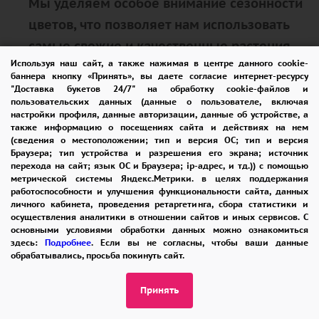
Мы уделяем особое внимание сезонности
цветов, что позволяет нам использовать
самые свежие и качественные растения.
Используя наш сайт, а также нажимая в центре данного cookie-
Это не только улучшает внешний вид
баннера кнопку «Принять», вы даете согласие интернет-ресурсу
букета, но и продлевает его жизнь,
"Доставка букетов 24/7" на обработку cookie-файлов и
пользовательских данных (данные о пользователе, включая
позволяя радовать вас и ваших близких
настройки профиля, данные авторизации, данные об устройстве, а
также информацию о посещениях сайта и действиях на нем
как можно дольше.
(сведения о местоположении; тип и версия ОС; тип и версия
Браузера; тип устройства и разрешения его экрана; источник
перехода на сайт; язык ОС и Браузера; ip-адрес, и тд.)) с помощью
Консультации и советы
метрической системы Яндекс.Метрики. в целях поддержания
работоспособности и улучшения функциональности сайта, данных
личного кабинета, проведения ретаргетинга, сбора статистики и
осуществления аналитики в отношении сайтов и иных сервисов. С
Наши флористы всегда готовы
основными условиями обработки данных можно ознакомиться
предложить вам консультации и помочь
здесь:
Подробнее
. Если вы не согласны, чтобы ваши данные
обрабатывались, просьба покинуть сайт.
выбрать идеальный букет, который будет
гармонировать с особенностями
Принять
праздника и личными предпочтениями