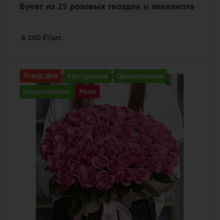
Букет из 25 розовых гвоздик и эвкалипта
6 160
₽
/шт.
Количество
Товар дня
Хит продаж
Одноголовые
101
Классический
Розы
Цвет
розовый
Описание
роза, лента