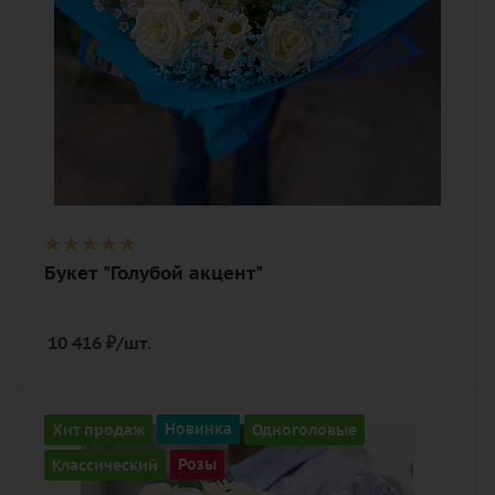
Букет "Голубой акцент"
10 416
₽
/шт.
Количество
Хит продаж
Новинка
Одноголовые
51
Классический
Розы
Цвет