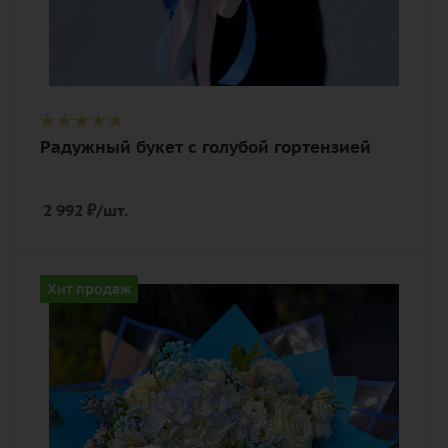
Радужный букет с голубой гортензией
2 992
₽
/шт.
Цвет
Хит продаж
белый, голубой
Описание
альстромерия, гипсофилы, гортензия,
роза, хризантема кустовая, эустома
(лизиантус), зелень, лента,
дизайнерская упаковка