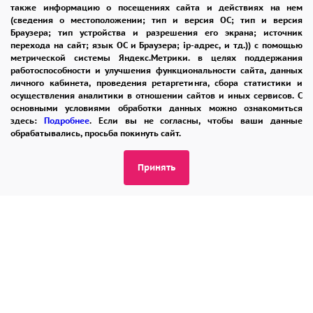
также информацию о посещениях сайта и действиях на нем
ОТЗЫВЫ
РЕКОМЕНДАЦИИ
(сведения о местоположении; тип и версия ОС; тип и версия
Подарите этот букет близкому человеку,
Браузера; тип устройства и разрешения его экрана; источник
перехода на сайт; язык ОС и Браузера; ip-адрес, и тд.)) с помощью
КОНТАКТЫ
чтобы выразить свои светлые чувства и
метрической системы Яндекс.Метрики. в целях поддержания
работоспособности и улучшения функциональности сайта, данных
сделать день по-настоящему особенным!
личного кабинета, проведения ретаргетинга, сбора статистики и
осуществления аналитики в отношении сайтов и иных сервисов. С
8 965 242-37-47
основными условиями обработки данных можно ознакомиться
здесь:
Подробнее
. Если вы не согласны, чтобы ваши данные
ЗАКАЗАТЬ ЗВОНОК
обрабатывались, просьба покинуть сайт.
admin@buket24delivery.ru
Принять
пл. Киевского Вокзала 2,
ТЦ «Европейский»
ПОЛИТИКА КОНФИДЕНЦИАЛЬНОСТИ
2026 © "Доставка цветов в Москве"
Публичная оферта