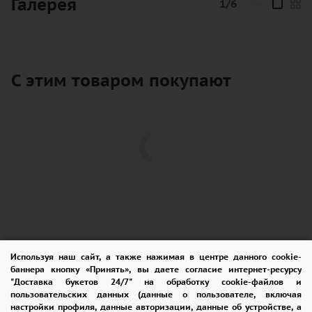
Галерея
1/6
—
солнца, пробивающиеся сквозь утренний
туман.
Белоснежные лепестки символизируют
С этим товаром покупают
чистоту и искренность, а их яркие
золотистые сердцевины наполняют букет
теплом и уютом.
Этот букет станет прекрасным подарком,
который поднимет настроение и создаст
ощущение гармонии.
Используя наш сайт, а также нажимая в центре данного cookie-
"Радостное утро" идеально подходит для
баннера кнопку «Принять», вы даете согласие интернет-ресурсу
ПОМОЩЬ
ОПЛАТА
ДОСТАВКА
тех, кто ценит простоту и природное
"Доставка букетов 24/7" на обработку cookie-файлов и
пользовательских данных (данные о пользователе, включая
очарование.
ГАРАНТИИ
КУПОН
ВОЗВРАТ
настройки профиля, данные авторизации, данные об устройстве, а