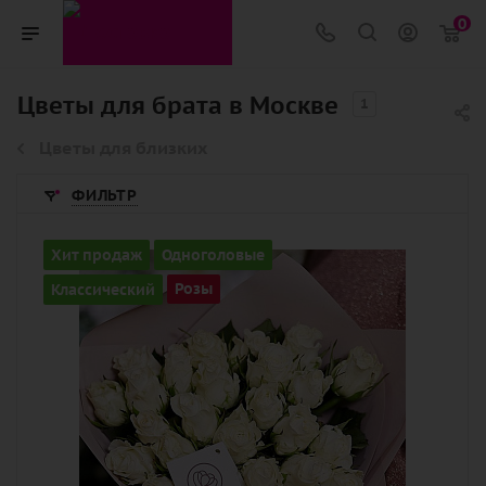
0
Цветы для брата в Москве
1
Цветы для близких
ФИЛЬТР
Количество
Хит продаж
Одноголовые
51
Классический
Розы
Цвет
белый
Описание
роза, лента, дизайнерская упаковка