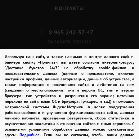
КОНТАКТЫ
8 965 242-37-47
ЗАКАЗАТЬ ЗВОНОК
admin@buket24delivery.ru
Используя наш сайт, а также нажимая в центре данного cookie-
баннера кнопку «Принять», вы даете согласие интернет-ресурсу
"Доставка букетов 24/7" на обработку cookie-файлов и
пл. Киевского Вокзала 2,
пользовательских данных (данные о пользователе, включая
ТЦ «Европейский»
настройки профиля, данные авторизации, данные об устройстве, а
также информацию о посещениях сайта и действиях на нем
(сведения о местоположении; тип и версия ОС; тип и версия
ПОЛИТИКА КОНФИДЕНЦИАЛЬНОСТИ
Браузера; тип устройства и разрешения его экрана; источник
перехода на сайт; язык ОС и Браузера; ip-адрес, и тд.)) с помощью
метрической системы Яндекс.Метрики. в целях поддержания
работоспособности и улучшения функциональности сайта, данных
2026 © "Доставка цветов в Москве"
личного кабинета, проведения ретаргетинга, сбора статистики и
Публичная оферта
осуществления аналитики в отношении сайтов и иных сервисов. С
основными условиями обработки данных можно ознакомиться
Открыть ИП поможет ООО «Банк Точка»
здесь:
Подробнее
. Если вы не согласны, чтобы ваши данные