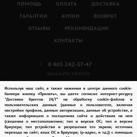
ПОМОЩЬ
ОПЛАТА
ДОСТАВКА
ГАРАНТИИ
КУПОН
ВОЗВРАТ
ОТЗЫВЫ
РЕКОМЕНДАЦИИ
КОНТАКТЫ
8 965 242-37-47
ЗАКАЗАТЬ ЗВОНОК
admin@buket24delivery.ru
Используя наш сайт, а также нажимая в центре данного cookie-
баннера кнопку «Принять», вы даете согласие интернет-ресурсу
"Доставка букетов 24/7" на обработку cookie-файлов и
пл. Киевского Вокзала 2,
пользовательских данных (данные о пользователе, включая
ТЦ «Европейский»
настройки профиля, данные авторизации, данные об устройстве, а
также информацию о посещениях сайта и действиях на нем
(сведения о местоположении; тип и версия ОС; тип и версия
ПОЛИТИКА КОНФИДЕНЦИАЛЬНОСТИ
Браузера; тип устройства и разрешения его экрана; источник
перехода на сайт; язык ОС и Браузера; ip-адрес, и тд.)) с помощью