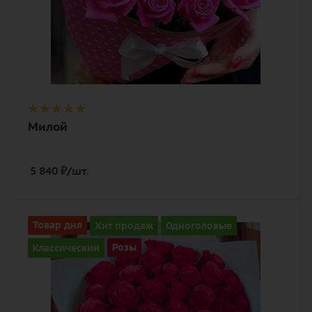
Милой
5 840
₽
/шт.
Количество
Товар дня
Хит продаж
Одноголовые
35
Классический
Розы
Цвет
алый, бордовый, красный, чайный
Описание