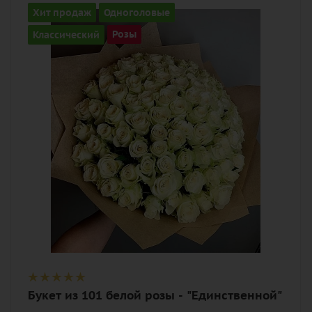
Количество
Хит продаж
Одноголовые
101
Классический
Розы
Цвет
белый
Описание
роза, лента, дизайнерская упаковка
Букет из 101 белой розы - "Единственной"