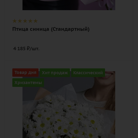
Птица синица (Стандартный)
4 185
₽
/шт.
Количество
Товар дня
Хит продаж
Классический
9
Хризантемы
Цвет
белый
Описание
хризантема кустовая, лента,
дизайнерская упаковка