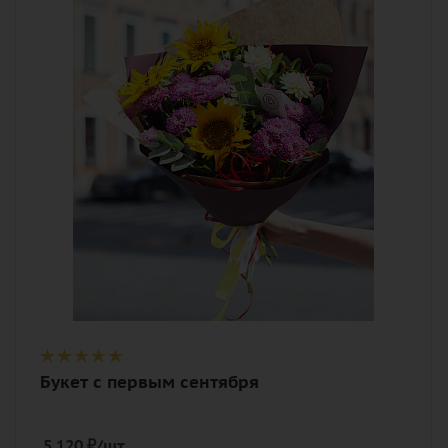
Описание
георгины, подсолнух (гелиантус),
хризантема кустовая, зелень, лента,
дизайнерская упаковка
Букет с первым сентября
5 120
₽
/шт.