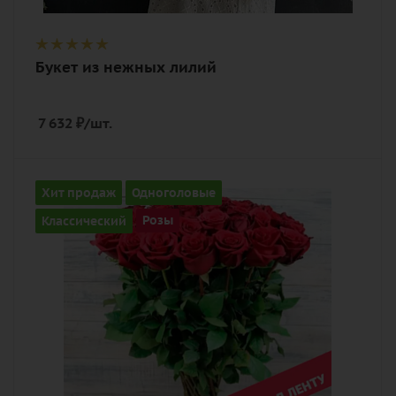
Букет из нежных лилий
7 632
₽
/шт.
Количество
Хит продаж
Одноголовые
51
Классический
Розы
Цвет
алый, бордовый, красный, чайный
Описание
роза, лента