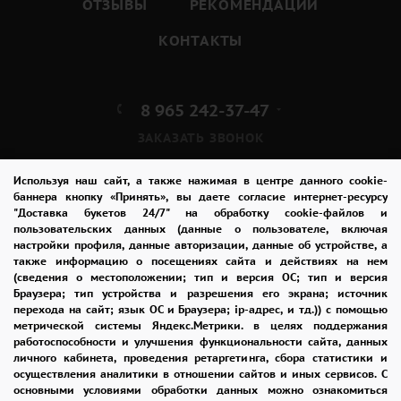
ОТЗЫВЫ
РЕКОМЕНДАЦИИ
КОНТАКТЫ
8 965 242-37-47
ЗАКАЗАТЬ ЗВОНОК
admin@buket24delivery.ru
Используя наш сайт, а также нажимая в центре данного cookie-
баннера кнопку «Принять», вы даете согласие интернет-ресурсу
"Доставка букетов 24/7" на обработку cookie-файлов и
пл. Киевского Вокзала 2,
пользовательских данных (данные о пользователе, включая
ТЦ «Европейский»
настройки профиля, данные авторизации, данные об устройстве, а
также информацию о посещениях сайта и действиях на нем
(сведения о местоположении; тип и версия ОС; тип и версия
ПОЛИТИКА КОНФИДЕНЦИАЛЬНОСТИ
Браузера; тип устройства и разрешения его экрана; источник
перехода на сайт; язык ОС и Браузера; ip-адрес, и тд.)) с помощью
метрической системы Яндекс.Метрики. в целях поддержания
работоспособности и улучшения функциональности сайта, данных
2026 © "Доставка цветов в Москве"
личного кабинета, проведения ретаргетинга, сбора статистики и
Публичная оферта
осуществления аналитики в отношении сайтов и иных сервисов. С
основными условиями обработки данных можно ознакомиться
Открыть ИП поможет ООО «Банк Точка»