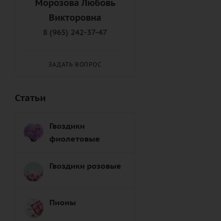
Морозова Любовь
Подруге (
8
)
Викторовна
Правнуку (
9
)
8 (965) 242-37-47
Правнучке (
8
)
Пробабушке (
7
)
ЗАДАТЬ ВОПРОС
Продедушке (
7
)
Свату (
7
)
Статьи
Сватье (
8
)
Свекрови (
8
)
Гвоздики
Свекру (
8
)
фиолетовые
Свояку (
7
)
Свояченице (
9
)
Гвоздики розовые
Сестре (
6
)
Снохе (
7
)
Пионы
Сыну (
6
)