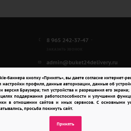
8 965 242-37-47
ЗАКАЗАТЬ ЗВОНОК
admin@buket24delivery.ru
пл. Киевского Вокзала 2,
kie-баннера кнопку «Принять», вы даете согласие интернет-рес
ТЦ «Европейский»
я настройки профиля, данные авторизации, данные об устрой
и версия Браузера; тип устройства и разрешения его экрана; и
в целях поддержания работоспособности и улучшения функци
итики в отношении сайтов и иных сервисов. С основными 
батывались, просьба покинуть сайт.
Принять