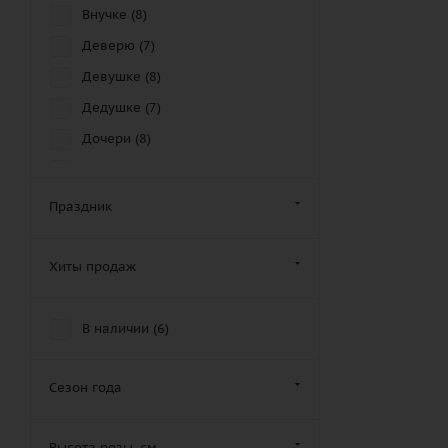
Внучке (
8
)
Деверю (
7
)
Девушке (
8
)
Дедушке (
7
)
Дочери (
8
)
Другу (
5
)
Дяде (
8
)
Праздник
Женщине (
7
)
Золовке (
6
)
Хиты продаж
Зятю (
7
)
Крестной маме (
7
)
В наличии (
6
)
Крестному отцу (
10
)
Кузену (
5
)
Сезон года
Кузине (
7
)
Высота розы, см