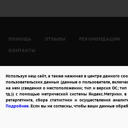
Тёте (
7
)
Тёще (
5
)
Тестю (
7
)
Шурину (
7
)
ПОМОЩЬ
ОТЗЫВЫ
РЕКОМЕНДАЦИИ
КОНТАКТЫ
Используя наш сайт, а также нажимая в центре данного coo
пользовательских данных (данные о пользователе, включа
на нем (сведения о местоположении; тип и версия ОС; тип 
тд.)) с помощью метрической системы Яндекс.Метрики. 
ретаргетинга, сбора статистики и осуществления анал
2026 © "Доставка цветов в Москве"
Подробнее
. Если вы не согласны, чтобы ваши данные обра
Публичная оферта
Открыть ИП поможет ООО «Банк Точка»