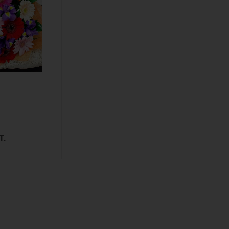
ый,
,
а,
ая
т.