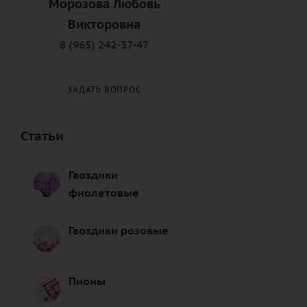
Морозова Любовь
Подруге (
8
)
Викторовна
Правнуку (
9
)
8 (965) 242-37-47
Правнучке (
8
)
Пробабушке (
7
)
ЗАДАТЬ ВОПРОС
Продедушке (
7
)
Свату (
7
)
Статьи
Сватье (
8
)
Свекрови (
8
)
Гвоздики
Свекру (
8
)
фиолетовые
Свояку (
7
)
Свояченице (
9
)
Гвоздики розовые
Сестре (
6
)
Снохе (
7
)
Пионы
Сыну (
6
)