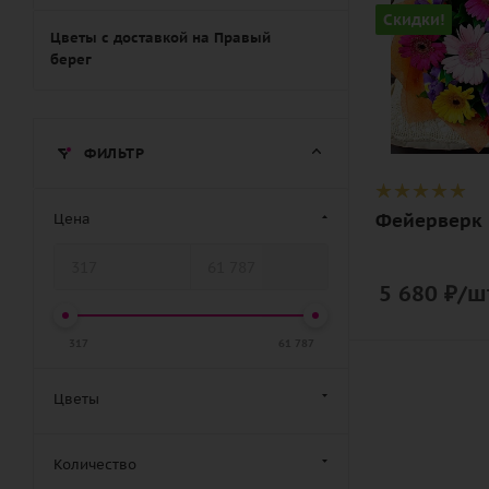
разноцветн
Скидки!
синий
Цветы с доставкой на Правый
берег
Описание
гербера
макси, ирис
зелень, лент
ФИЛЬТР
дизайнерск
упаковка
Фейерверк
Цена
5 680
₽
/ш
317
61 787
Цветы
Количество