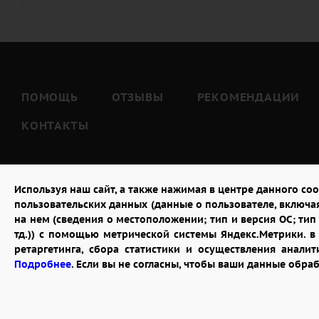
Тёте (
7
)
Тёще (
5
)
Тестю (
7
)
Шурину (
7
)
ПОМОЩЬ
ОТЗЫВЫ
РЕКОМЕНДАЦИИ
КОНТАКТЫ
Используя наш сайт, а также нажимая в центре данного coo
пользовательских данных (данные о пользователе, включа
на нем (сведения о местоположении; тип и версия ОС; тип 
тд.)) с помощью метрической системы Яндекс.Метрики. 
ретаргетинга, сбора статистики и осуществления анал
2026 © "Доставка цветов в Москве"
Подробнее
. Если вы не согласны, чтобы ваши данные обра
Публичная оферта
Открыть ИП поможет ООО «Банк Точка»