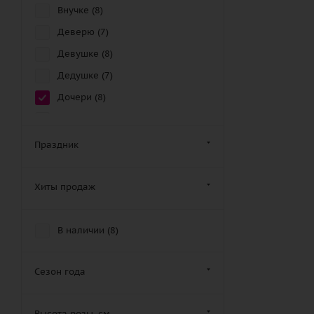
Внучке (
8
)
Деверю (
7
)
Девушке (
8
)
Дедушке (
7
)
Дочери (
8
)
Другу (
5
)
Дяде (
8
)
Праздник
Женщине (
7
)
Золовке (
6
)
Хиты продаж
Зятю (
7
)
Крестной маме (
7
)
В наличии (
8
)
Крестному отцу (
10
)
Кузену (
5
)
Сезон года
Кузине (
7
)
Высота розы, см