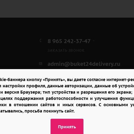
8 965 242-37-47
ЗАКАЗАТЬ ЗВОНОК
admin@buket24delivery.ru
пл. Киевского Вокзала 2,
kie-баннера кнопку «Принять», вы даете согласие интернет-рес
ТЦ «Европейский»
я настройки профиля, данные авторизации, данные об устрой
и версия Браузера; тип устройства и разрешения его экрана; и
в целях поддержания работоспособности и улучшения функци
итики в отношении сайтов и иных сервисов. С основными 
батывались, просьба покинуть сайт.
Принять