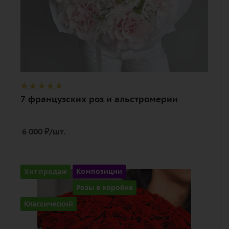
7 французских роз и альстромерии
6 000
₽
/шт.
Количество
Хит продаж
Композиции
51
Розы в коробке
Цвет
Классический
алый, бордовый, красный, чайный