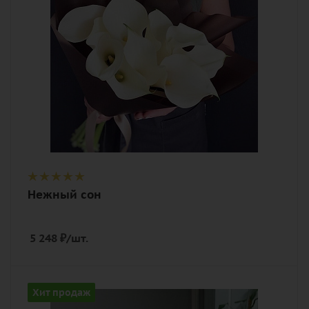
калла, лента, дизайнерская упаковка
Нежный сон
5 248
₽
/шт.
Количество
Хит продаж
7