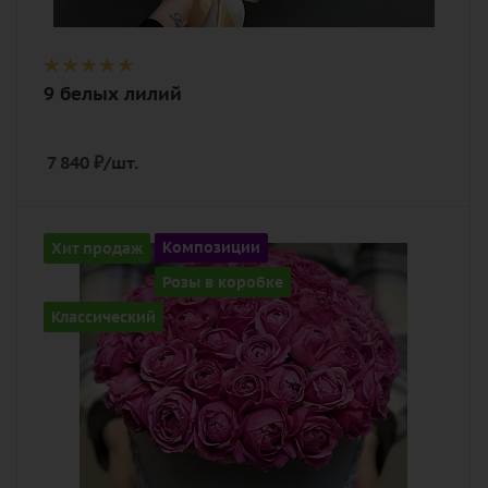
9 белых лилий
7 840
₽
/шт.
Количество
Хит продаж
Композиции
15
Розы в коробке
Цвет
Классический
малиновый
Описание
роза пионовидная, оазис, шляпная
коробка