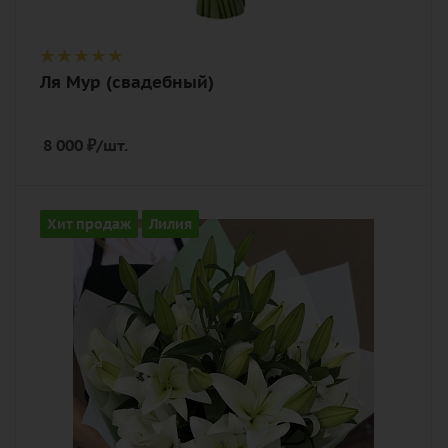
Ля Мур (свадебный)
8 000
₽
/шт.
Количество
Хит продаж
Лилия
7
Описание
лилия, лента, дизайнерская упаковка