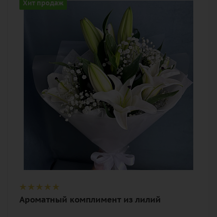
Количество
Хит продаж
3
Цвет
белый
Описание
гипсофилы, лилия, лента,
дизайнерская упаковка
Ароматный комплимент из лилий