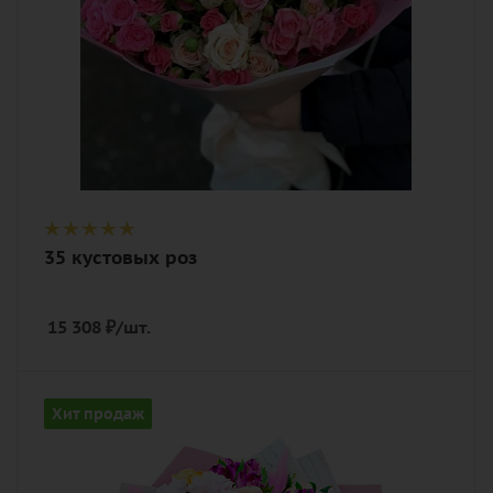
упаковка
35 кустовых роз
15 308
₽
/шт.
Цвет
Хит продаж
желтый, розовый
Описание