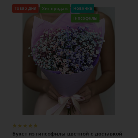
Количество
Товар дня
Хит продаж
Новинка
3
Гипсофилы
Цвет
разноцветный
Описание
гипсофилы, лента, дизайнерская
упаковка
Букет из гипсофилы цветной с доставкой