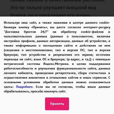
Это не только улучшает внешний вид
букета, но и продлевает его жизнь,
позволяя радовать вас и ваших близких
Используя наш сайт, а также нажимая в центре данного cookie-
баннера кнопку «Принять», вы даете согласие интернет-ресурсу
как можно дольше.
"Доставка букетов 24/7" на обработку cookie-файлов и
пользовательских данных (данные о пользователе, включая
настройки профиля, данные авторизации, данные об устройстве, а
также информацию о посещениях сайта и действиях на нем
Консультации и советы
(сведения о местоположении; тип и версия ОС; тип и версия
Браузера; тип устройства и разрешения его экрана; источник
перехода на сайт; язык ОС и Браузера; ip-адрес, и тд.)) с помощью
Наши флористы всегда готовы
метрической системы Яндекс.Метрики. в целях поддержания
работоспособности и улучшения функциональности сайта, данных
предложить вам консультации и помочь
личного кабинета, проведения ретаргетинга, сбора статистики и
выбрать идеальный букет, который будет
осуществления аналитики в отношении сайтов и иных сервисов. С
основными условиями обработки данных можно ознакомиться
гармонировать с особенностями
здесь:
Подробнее
. Если вы не согласны, чтобы ваши данные
обрабатывались, просьба покинуть сайт.
праздника и личными предпочтениями
получателя. Мы поможем вам учесть все
Принять
нюансы, от цвета одежды до интерьера