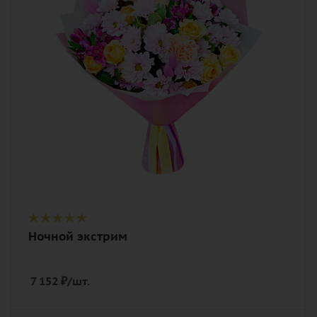
альстромерия, гвоздика (диантус),
лагурус, роза, роза кустовая,
хризантема кустовая, питтоспорум,
лента, дизайнерская упаковка
Ночной экстрим
7 152
₽
/шт.