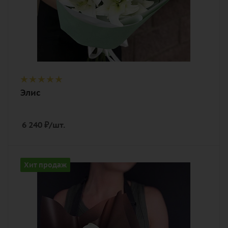
Элис
6 240
₽
/шт.
Количество
Хит продаж
9
Цвет
белый
Описание