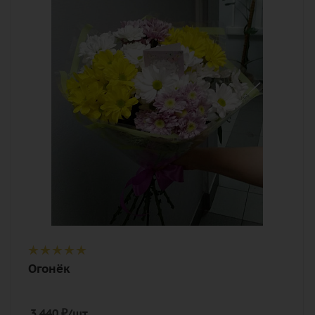
Цвет
белый, желтый, нежный,
разноцветный, розовый
Описание
хризантема кустовая, лента,
дизайнерская упаковка
Огонёк
3 440
₽
/шт.