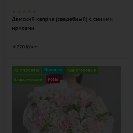
Дамский каприз (свадебный) с синими
ирисами
4 220
₽
/шт.
Количество
Хит продаж
Новинка
Одноголовые
7
Классический
Розы
Цвет
розовый
Описание
альстромерия, роза