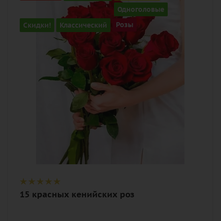
15
Одноголовые
Цвет
Скидки!
Классический
Розы
алый, бордовый, красный, чайный
Описание
роза, лента
15 красных кенийских роз