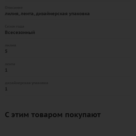
Описание
лилия, лента, дизайнерская упаковка
Сезон года
Всесезонный
лилия
5
лента
1
дизайнерская упаковка
1
С этим товаром покупают