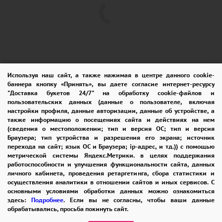
Используя наш сайт, а также нажимая в центре данного cookie-
баннера кнопку «Принять», вы даете согласие интернет-ресурсу
"Доставка букетов 24/7" на обработку cookie-файлов и
пользовательских данных (данные о пользователе, включая
ПОМОЩЬ
ОПЛАТА
ДОСТАВКА
настройки профиля, данные авторизации, данные об устройстве, а
также информацию о посещениях сайта и действиях на нем
ГАРАНТИИ
КУПОН
ВОЗВРАТ
(сведения о местоположении; тип и версия ОС; тип и версия
Браузера; тип устройства и разрешения его экрана; источник
ОТЗЫВЫ
РЕКОМЕНДАЦИИ
перехода на сайт; язык ОС и Браузера; ip-адрес, и тд.)) с помощью
метрической системы Яндекс.Метрики. в целях поддержания
КОНТАКТЫ
работоспособности и улучшения функциональности сайта, данных
личного кабинета, проведения ретаргетинга, сбора статистики и
осуществления аналитики в отношении сайтов и иных сервисов. С
основными условиями обработки данных можно ознакомиться
8 965 242-37-47
здесь:
Подробнее
. Если вы не согласны, чтобы ваши данные
обрабатывались, просьба покинуть сайт.
ЗАКАЗАТЬ ЗВОНОК