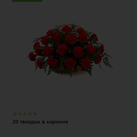
20
Цвет
красный
Описание
гвоздика (диантус), папоротник, оазис,
корзина
20 гвоздик в корзине