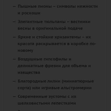
Пышные пионы
– символы нежности
и роскоши
Элегантные тюльпаны
– вестники
весны в оригинальной подаче
Яркие и стойкие хризантемы
– их
красота раскрывается в коробке по-
новому
Воздушные гипсофилы
и
деликатные фрезии
для объема и
изящества
Благородные лилии (миниатюрные
сорта)
или
игривые альстромерии
Современные эустомы
с их
шелковистыми лепестками