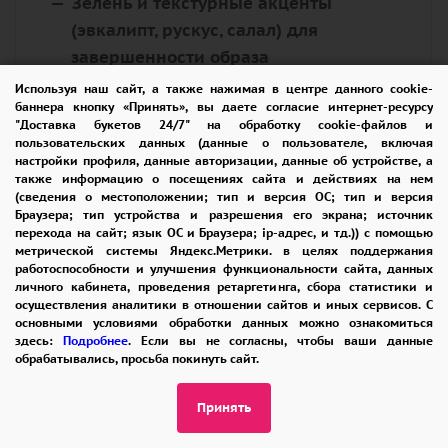
Зелень и текстурные акценты
(эвкалипт, рускус, салал) для
завершенности образа
Используя наш сайт, а также нажимая в центре данного cookie-
баннера кнопку «Принять», вы даете согласие интернет-ресурсу
Мы подбираем цветы
по сезону, стилю и
"Доставка букетов 24/7" на обработку cookie-файлов и
пользовательских данных (данные о пользователе, включая
вашему желанию
, создавая композиции,
настройки профиля, данные авторизации, данные об устройстве, а
которые говорят сами за себя. Размер и
также информацию о посещениях сайта и действиях на нем
(сведения о местоположении; тип и версия ОС; тип и версия
дизайн коробки всегда выбираются так,
Браузера; тип устройства и разрешения его экрана; источник
чтобы цветы чувствовали себя свободно и
перехода на сайт; язык ОС и Браузера; ip-адрес, и тд.)) с помощью
метрической системы Яндекс.Метрики. в целях поддержания
выглядели безупречно.
работоспособности и улучшения функциональности сайта, данных
личного кабинета, проведения ретаргетинга, сбора статистики и
осуществления аналитики в отношении сайтов и иных сервисов. С
Дарите не просто цветы, дарите впечатление
основными условиями обработки данных можно ознакомиться
и удобство – с нашими композициями в
здесь:
Подробнее
. Если вы не согласны, чтобы ваши данные
обрабатывались, просьба покинуть сайт.
коробке!
Принять