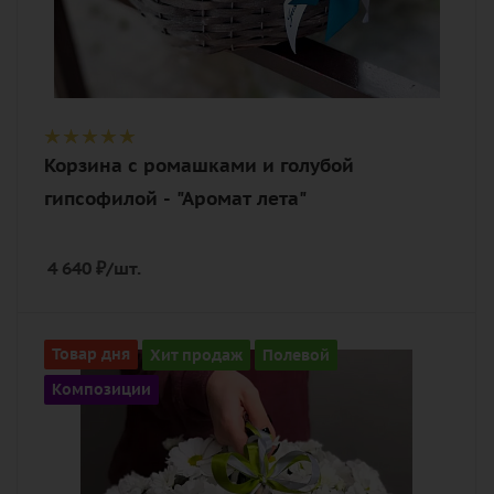
Корзина с ромашками и голубой
гипсофилой - "Аромат лета"
4 640
₽
/шт.
Количество
Товар дня
Хит продаж
Полевой
11
Композиции
Цвет
белый
Описание