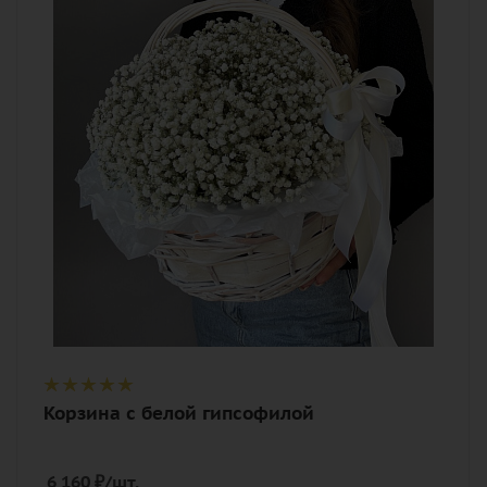
Цвет
белый
Описание
гипсофилы, оазис, тишью, лента,
корзина
Корзина с белой гипсофилой
6 160
₽
/шт.