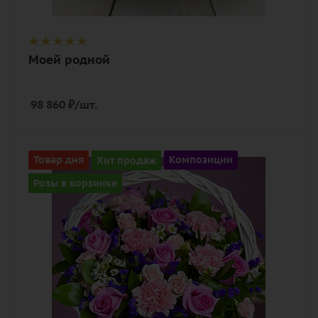
Моей родной
98 860
₽
/шт.
Цвет
Товар дня
Хит продаж
Композиции
нежный, разноцветный, розовый,
Розы в корзинке
фиолетовый
Описание
гвоздика (диантус), роза, роза
кустовая, статица, хамелациум,
рускус, оазис, корзина