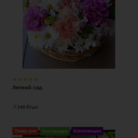
кустовая, зелень, оазис, корзина
Летний сад
7 248
₽
/шт.
Количество
Товар дня
Хит продаж
Композиции
51