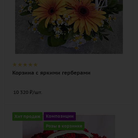
Корзина с яркими герберами
10 320
₽
/шт.
Количество
Хит продаж
Композиции
41
Розы в корзинке
Цвет