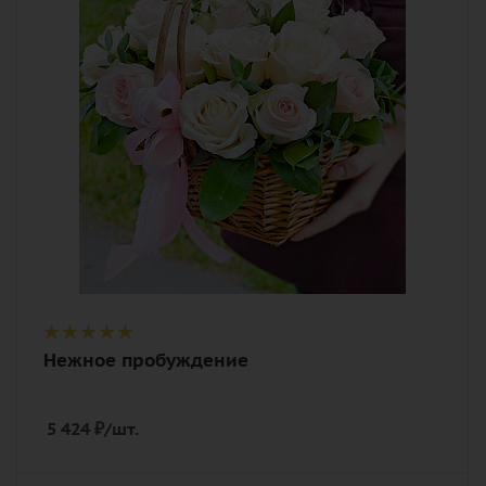
нежный, розовый
Описание
роза, писташ, оазис, лента, корзина
Нежное пробуждение
5 424
₽
/шт.