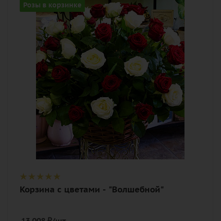
Розы в корзинке
Цвет
красно-белый
Описание
роза, оазис, корзина
Корзина с цветами - "Волшебной"
13 008
₽
/шт.