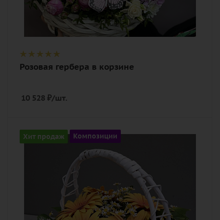
Розовая гербера в корзине
10 528
₽
/шт.
Цвет
Хит продаж
Композиции
белый, малиновый, розовый, яркий
Описание
гербера макси, танацетум (полевая
ромашка), зелень, оазис, корзина