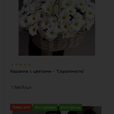
хризантема кустовая, оазис, лента,
корзина
Корзина с цветами - "Скромность"
7 360
₽
/шт.
Количество
Товар дня
Хит продаж
Гипсофилы
11