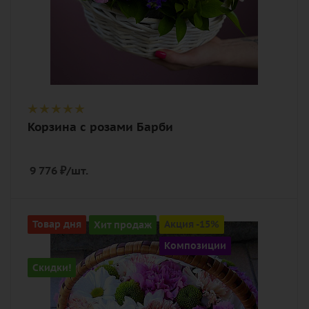
Корзина с розами Барби
9 776
₽
/шт.
Цвет
Товар дня
Хит продаж
Акция -15%
белый, нежный, разноцветный,
Композиции
розовый
Скидки!
Описание
гвоздика (диантус), хризантема