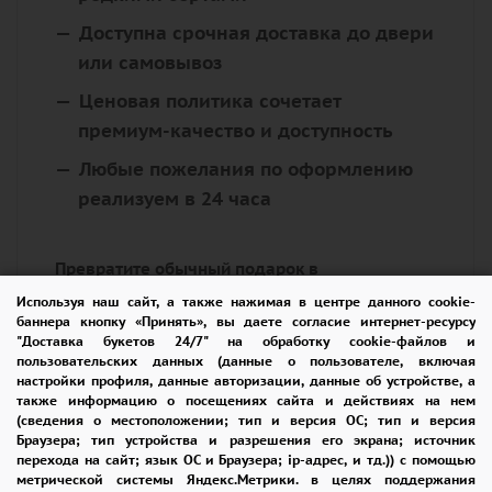
Доступна срочная доставка до двери
или самовывоз
Ценовая политика сочетает
премиум-качество и доступность
Любые пожелания по оформлению
реализуем в 24 часа
Превратите обычный подарок в
эмоциональное путешествие - доверьтесь
Используя наш сайт, а также нажимая в центре данного cookie-
баннера кнопку «Принять», вы даете согласие интернет-ресурсу
профессионалам!
"Доставка букетов 24/7" на обработку cookie-файлов и
пользовательских данных (данные о пользователе, включая
настройки профиля, данные авторизации, данные об устройстве, а
Цветочную композицию купить в Москве и
также информацию о посещениях сайта и действиях на нем
получить консультацию наших флористов, а
(сведения о местоположении; тип и версия ОС; тип и версия
Браузера; тип устройства и разрешения его экрана; источник
также всю информацию о наших цветах,
перехода на сайт; язык ОС и Браузера; ip-адрес, и тд.)) с помощью
условиях доставки.
метрической системы Яндекс.Метрики. в целях поддержания