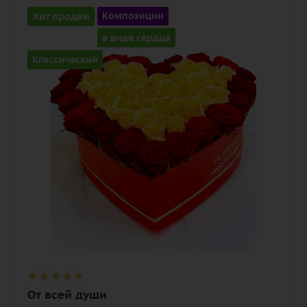
Количество
Хит продаж
Композиции
51
в виде сердца
Цвет
Классический
желтый, красный
Описание
роза, оазис, коробка в виде сердца
От всей души