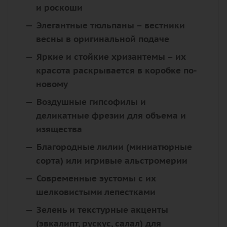
и роскоши
Элегантные тюльпаны
– вестники
весны в оригинальной подаче
Яркие и стойкие хризантемы
– их
красота раскрывается в коробке по-
новому
Воздушные гипсофилы
и
деликатные фрезии
для объема и
изящества
Благородные лилии (миниатюрные
сорта)
или
игривые альстромерии
Современные эустомы
с их
шелковистыми лепестками
Зелень и текстурные акценты
(эвкалипт, рускус, салал) для