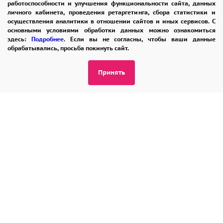
работоспособности и улучшения функциональности сайта, данных
Для этого позвоните нам по номеру:
8 965
личного кабинета, проведения ретаргетинга, сбора статистики и
242-37-47
осуществления аналитики в отношении сайтов и иных сервисов. С
основными условиями обработки данных можно ознакомиться
здесь:
Подробнее
. Если вы не согласны, чтобы ваши данные
обрабатывались, просьба покинуть сайт.
Принять
ПОМОЩЬ
ОПЛАТА
ДОСТАВКА
ГАРАНТИИ
КУПОН
ВОЗВРАТ
ОТЗЫВЫ
РЕКОМЕНДАЦИИ
КОНТАКТЫ
8 965 242-37-47
ЗАКАЗАТЬ ЗВОНОК