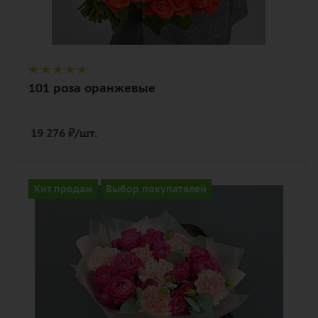
101 роза оранжевые
19 276
₽
/шт.
Цвет
Хит продаж
Выбор покупателей
разноцветный, розовый
Описание
гвоздика (диантус), роза
пионовидная, эвкалипт, лента,
дизайнерская упаковка