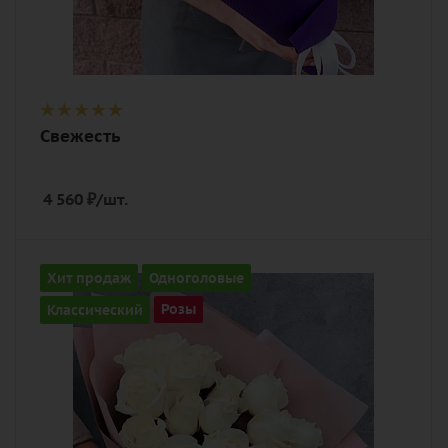
Свежесть
4 560
₽
/шт.
Количество
Хит продаж
Одноголовые
17
Классический
Розы
Цвет
белый
Описание
роза, лента, дизайнерская упаковка