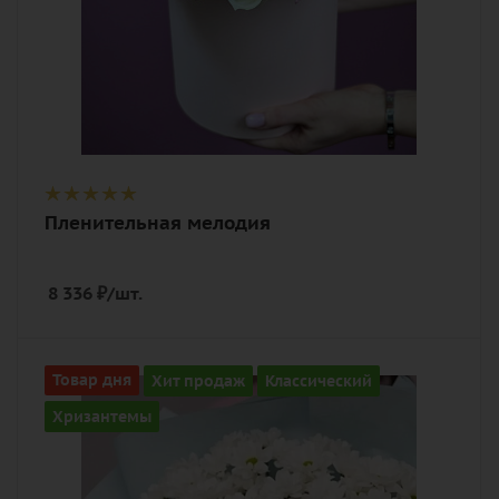
Пленительная мелодия
8 336
₽
/шт.
Количество
Товар дня
Хит продаж
Классический
35
Хризантемы
Цвет
белый