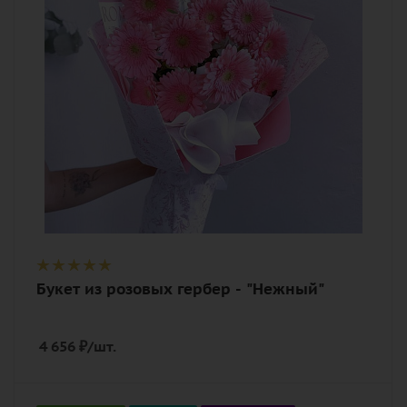
Описание
гербера макси, эвкалипт, лента,
дизайнерская упаковка
Букет из розовых гербер - "Нежный"
4 656
₽
/шт.