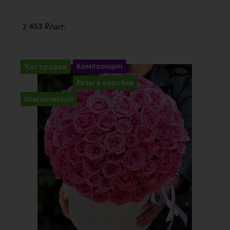
2 453
₽
/шт.
Количество
Хит продаж
Композиции
101
Розы в коробке
Цвет
Классический
розовый
Описание
роза, оазис, лента, шляпная коробка