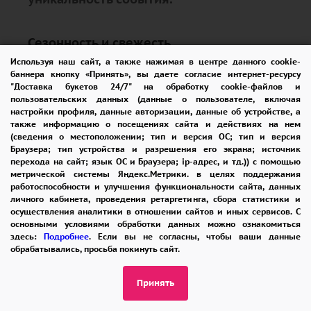
Сезонность и свежесть
Используя наш сайт, а также нажимая в центре данного cookie-
баннера кнопку «Принять», вы даете согласие интернет-ресурсу
Мы уделяем особое внимание сезонности
"Доставка букетов 24/7" на обработку cookie-файлов и
пользовательских данных (данные о пользователе, включая
цветов, что позволяет нам использовать
настройки профиля, данные авторизации, данные об устройстве, а
также информацию о посещениях сайта и действиях на нем
самые свежие и качественные растения.
(сведения о местоположении; тип и версия ОС; тип и версия
Это не только улучшает внешний вид
Браузера; тип устройства и разрешения его экрана; источник
перехода на сайт; язык ОС и Браузера; ip-адрес, и тд.)) с помощью
букета, но и продлевает его жизнь,
метрической системы Яндекс.Метрики. в целях поддержания
работоспособности и улучшения функциональности сайта, данных
позволяя радовать вас и ваших близких
личного кабинета, проведения ретаргетинга, сбора статистики и
как можно дольше.
осуществления аналитики в отношении сайтов и иных сервисов. С
основными условиями обработки данных можно ознакомиться
здесь:
Подробнее
. Если вы не согласны, чтобы ваши данные
обрабатывались, просьба покинуть сайт.
Консультации и советы
Принять
Наши флористы всегда готовы