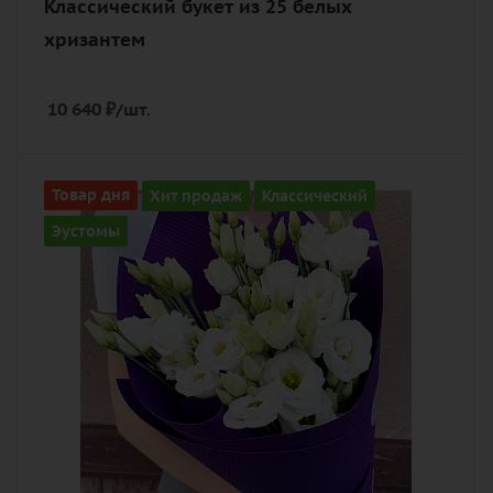
Классический букет из 25 белых
хризантем
10 640
₽
/шт.
Количество
Товар дня
Хит продаж
Классический
7
Эустомы
Цвет
белый
Описание
эустома (лизиантус), лента,
дизайнерская упаковка