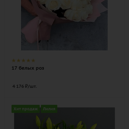
17 белых роз
4 176
₽
/шт.
Количество
Хит продаж
Лилия
9
Цвет