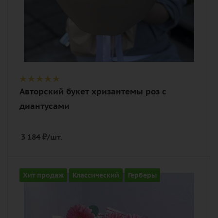
Авторский букет хризантемы роз с
диантусами
3 184
₽
/шт.
Количество
Хит продаж
Классический
Герберы
11
Цвет
нежный, розовый