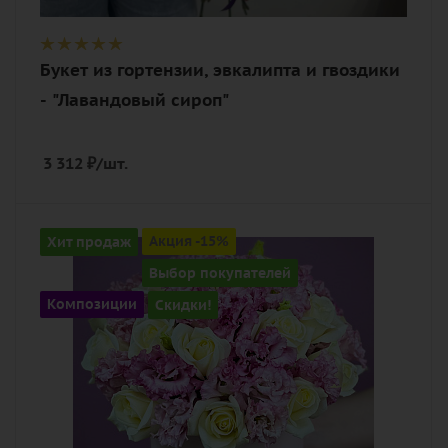
Букет из гортензии, эвкалипта и гвоздики
- "Лавандовый сироп"
3 312
₽
/шт.
Количество
Хит продаж
Акция -15%
17
Выбор покупателей
Цвет
Композиции
Скидки!
белый, розовый
Описание
роза, эустома (лизиантус), оазис,
шляпная коробка