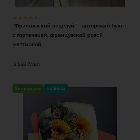
"Французский поцелуй" - авторский букет
с гортензией, французской розой
маттиолой
5 568
₽
/шт.
Цвет
Хит продаж
Новинка
желтый, оранжевый, разноцветный,
яркий
Описание
альстромерия, гербера макси, роза
кустовая, эвкалипт, лента,
дизайнерская упаковка