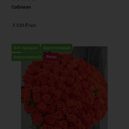
Соблазн
3 520
₽
/шт.
Количество
Хит продаж
Одноголовые
101
Классический
Розы
Цвет
оранжевый
Описание
роза, лента