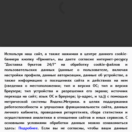
Используя наш сайт, а также нажимая в центре данного cookie-
баннера кнопку «Принять», вы даете согласие интернет-ресурсу
ПОМОЩЬ
ОПЛАТА
ДОСТАВКА
"Доставка букетов 24/7" на обработку cookie-файлов и
пользовательских данных (данные о пользователе, включая
ГАРАНТИИ
КУПОН
ВОЗВРАТ
настройки профиля, данные авторизации, данные об устройстве, а
также информацию о посещениях сайта и действиях на нем
ОТЗЫВЫ
РЕКОМЕНДАЦИИ
(сведения о местоположении; тип и версия ОС; тип и версия
Браузера; тип устройства и разрешения его экрана; источник
перехода на сайт; язык ОС и Браузера; ip-адрес, и тд.)) с помощью
КОНТАКТЫ
метрической системы Яндекс.Метрики. в целях поддержания
работоспособности и улучшения функциональности сайта, данных
личного кабинета, проведения ретаргетинга, сбора статистики и
осуществления аналитики в отношении сайтов и иных сервисов. С
8 965 242-37-47
основными условиями обработки данных можно ознакомиться
здесь:
Подробнее
. Если вы не согласны, чтобы ваши данные
ЗАКАЗАТЬ ЗВОНОК