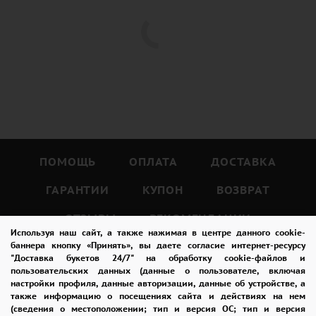
ПОМОЩЬ
ОПЛАТА
ДОСТАВКА
ГАРАНТИИ
КУПОН
ВОЗВРАТ
ОТЗЫВЫ
РЕКОМЕНДАЦИИ
Используя наш сайт, а также нажимая в центре данного cookie-
КОНТАКТЫ
баннера кнопку «Принять», вы даете согласие интернет-ресурсу
"Доставка букетов 24/7" на обработку cookie-файлов и
пользовательских данных (данные о пользователе, включая
настройки профиля, данные авторизации, данные об устройстве, а
также информацию о посещениях сайта и действиях на нем
8 965 242-37-47
(сведения о местоположении; тип и версия ОС; тип и версия