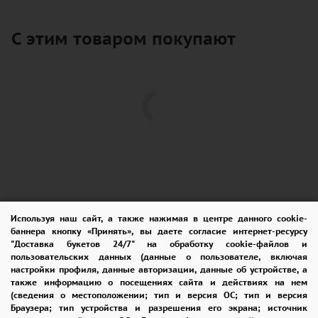
привлекают взгляд и заставляют сердце
биться быстрее.
С этим товаром покупают
Каждый цветок в этом букете - это
произведение искусства, которое передает
вашу любовь и доброту.
Разноцветные гипсофилы символизируют
радость жизни и оптимизм, и этот букет
дарит улыбки и радость всем, кто его видит.
Этот букет напоминает о красоте и простоте,
Используя наш сайт, а также нажимая в центре данного cookie-
баннера кнопку «Принять», вы даете согласие интернет-ресурсу
которые скрыты в каждом из нас.
ПОМОЩЬ
ОПЛАТА
ДОСТАВКА
"Доставка букетов 24/7" на обработку cookie-файлов и
Он позволяет нам насладиться моментом и
пользовательских данных (данные о пользователе, включая
ГАРАНТИИ
КУПОН
ВОЗВРАТ
настройки профиля, данные авторизации, данные об устройстве, а
научиться ценить мелочи в жизни, которые
также информацию о посещениях сайта и действиях на нем
ОТЗЫВЫ
РЕКОМЕНДАЦИИ
(сведения о местоположении; тип и версия ОС; тип и версия
делают нашу жизнь ярче и счастливее.
Браузера; тип устройства и разрешения его экрана; источник