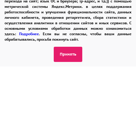
перехода на сайт; язык ОС и Браузера; ip-адрес, и тд.)) с помощью
КОНТАКТЫ
метрической системы Яндекс.Метрики. в целях поддержания
Этот эксклюзивный букет 9 разноцветных
работоспособности и улучшения функциональности сайта, данных
личного кабинета, проведения ретаргетинга, сбора статистики и
гипсофил - это проявление вашей личности и
осуществления аналитики в отношении сайтов и иных сервисов. С
8 965 242-37-47
стиля.
основными условиями обработки данных можно ознакомиться
здесь:
Подробнее
. Если вы не согласны, чтобы ваши данные
ЗАКАЗАТЬ ЗВОНОК
Он создан, чтобы подчеркнуть вашу
обрабатывались, просьба покинуть сайт.
индивидуальность и привлечь внимание к
admin@buket24delivery.ru
Принять
вашему уникальному образу жизни.
пл. Киевского Вокзала 2,
Это не просто букет цветов, это
ТЦ «Европейский»
произведение искусства, которое передает
ваши эмоции и чувства.
ПОЛИТИКА КОНФИДЕНЦИАЛЬНОСТИ
Девять гипсофил - это волшебный букет,
2026 © "Доставка цветов в Москве"
который дарит счастье и радость.
Публичная оферта
Он может стать подарком для любого
Открыть ИП поможет ООО «Банк Точка»
человека, который ценит красоту и хочет