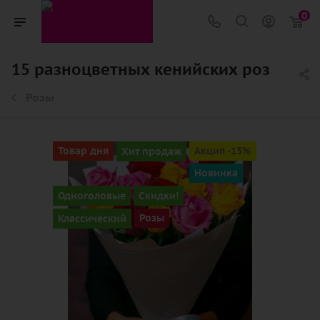
0
15 разноцветных кенийских роз
Розы
Товар дня
Хит продаж
Акция -15%
Новинка
Одноголовые
Скидки!
Классический
Розы