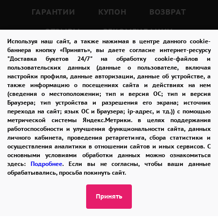
любовью.
ГАРАНТИИ
КУПОН
ВОЗВРАТ
Розовые розы – символ женственности,
ОТЗЫВЫ
РЕКОМЕНДАЦИИ
нежности и романтики.
Используя наш сайт, а также нажимая в центре данного cookie-
Они могут стать прекрасным подарком для
КОНТАКТЫ
баннера кнопку «Принять», вы даете согласие интернет-ресурсу
"Доставка букетов 24/7" на обработку cookie-файлов и
девушки или жены.
пользовательских данных (данные о пользователе, включая
настройки профиля, данные авторизации, данные об устройстве, а
также информацию о посещениях сайта и действиях на нем
8 965 242-37-47
Кенийские розы – это сорта, выращенные в
(сведения о местоположении; тип и версия ОС; тип и версия
ЗАКАЗАТЬ ЗВОНОК
Браузера; тип устройства и разрешения его экрана; источник
Кении, которые отличаются особой красотой
перехода на сайт; язык ОС и Браузера; ip-адрес, и тд.)) с помощью
и долговечностью.
метрической системы Яндекс.Метрики. в целях поддержания
admin@buket24delivery.ru
работоспособности и улучшения функциональности сайта, данных
Они имеют яркие насыщенные цвета и
личного кабинета, проведения ретаргетинга, сбора статистики и
пл. Киевского Вокзала 2,
осуществления аналитики в отношении сайтов и иных сервисов. С
большие головки, которые делают их еще
основными условиями обработки данных можно ознакомиться
ТЦ «Европейский»
более привлекательными.
здесь:
Подробнее
. Если вы не согласны, чтобы ваши данные
обрабатывались, просьба покинуть сайт.
Букет из 15 разноцветных кенийских роз
ПОЛИТИКА КОНФИДЕНЦИАЛЬНОСТИ
может состоять из разных цветов, таких как
Принять
красный, белый, розовый, желтый,