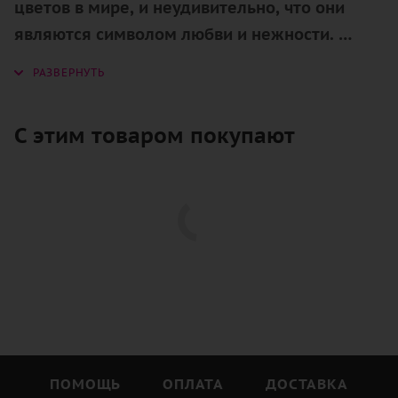
цветов в мире, и неудивительно, что они
являются символом любви и нежности.
И когда дело касается букета из 21 розовых
роз 40 см, это уже не просто красивый
подарок, а настоящий символ чувств.
С этим товаром покупают
21 роза – это не просто случайное число.
Оно имеет свой смысл и символику.
Во многих культурах 21 – это число, которое
означает полноту и завершенность.
Именно поэтому букет из 21 розовой розы
является символом полной и глубокой
любви.
Кроме того, розовый цвет также имеет свою
ПОМОЩЬ
ОПЛАТА
ДОСТАВКА