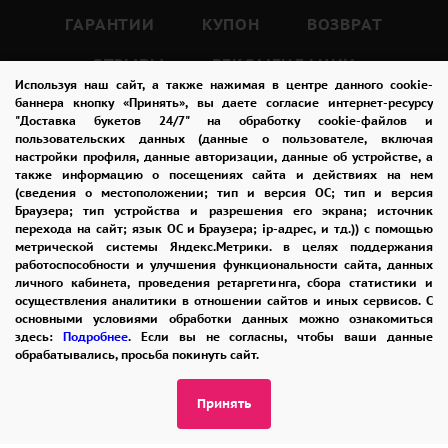
символику.
ГАРАНТИИ
КУПОН
ВОЗВРАТ
Розовый цвет ассоциируется с нежностью,
ОТЗЫВЫ
РЕКОМЕНДАЦИИ
лаской, любовью и романтикой.
Используя наш сайт, а также нажимая в центре данного cookie-
Этот цвет подходит для любых случаев,
КОНТАКТЫ
баннера кнопку «Принять», вы даете согласие интернет-ресурсу
"Доставка букетов 24/7" на обработку cookie-файлов и
когда нужно выразить свои чувства и эмоции.
пользовательских данных (данные о пользователе, включая
настройки профиля, данные авторизации, данные об устройстве, а
также информацию о посещениях сайта и действиях на нем
8 965 242-37-47
Букет из 21 розовых роз 40 см – это
(сведения о местоположении; тип и версия ОС; тип и версия
ЗАКАЗАТЬ ЗВОНОК
Браузера; тип устройства и разрешения его экрана; источник
прекрасный подарок для любимого
перехода на сайт; язык ОС и Браузера; ip-адрес, и тд.)) с помощью
человека, который поможет выразить свою
метрической системы Яндекс.Метрики. в целях поддержания
admin@buket24delivery.ru
работоспособности и улучшения функциональности сайта, данных
любовь и нежность.
личного кабинета, проведения ретаргетинга, сбора статистики и
пл. Киевского Вокзала 2,
осуществления аналитики в отношении сайтов и иных сервисов. С
Такой букет можно подарить в день
основными условиями обработки данных можно ознакомиться
ТЦ «Европейский»
рождения, на юбилей, на свадьбу или просто
здесь:
Подробнее
. Если вы не согласны, чтобы ваши данные
обрабатывались, просьба покинуть сайт.
так, чтобы сделать приятный сюрприз.
ПОЛИТИКА КОНФИДЕНЦИАЛЬНОСТИ
Принять
Этот букет также подходит для других