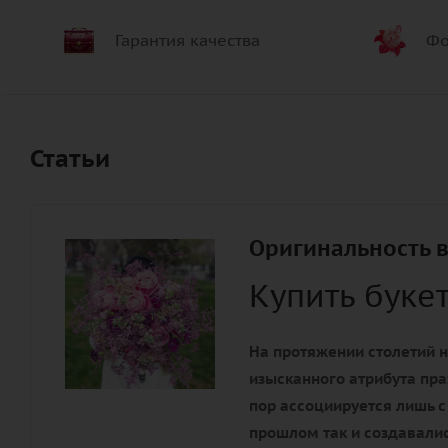
Гарантия качества
Фо
Статьи
Оригинальность в
Купить буке
На протяжении столетий н
изысканного атрибута пра
пор ассоциируется лишь с
прошлом так и создавалис