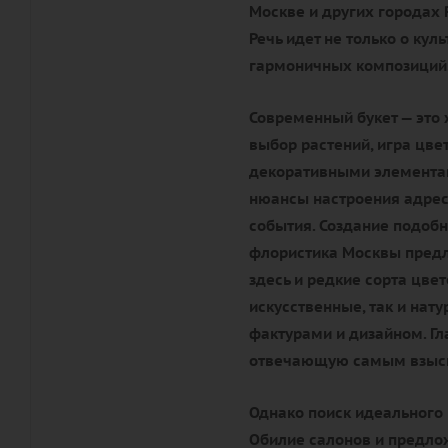
Москве и других городах 
Речь идет не только о кул
гармоничных композиций
Современный букет — это 
выбор растений, игра цве
декоративными элементам
нюансы настроения адрес
события. Создание подобн
флористика Москвы предл
здесь и редкие сорта цве
искусственные, так и нат
фактурами и дизайном. Гл
отвечающую самым взыск
Однако поиск идеального 
Обилие салонов и предлож