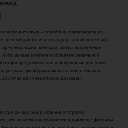
повод
й
елового антуража – от рабочих переговоров до
ти композиции отличаются сдержанной эстетикой:
 гармонирующих палитрах, имеют лаконичные
. Хотя каждая компания обладает уникальной
ориентира предлагаем наши популярные решения:
елуй», свежую «Гармонию лета» или стильную
 доступна для оперативной доставки.
ость и символика. В отличие от строгих
ок, эти композиции создаются в диалоге с фасоном
. Ключевые критерии: насыщенность красок, плотная