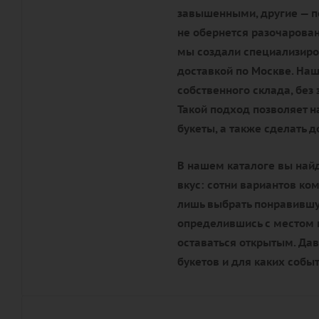
завышенными, другие — по
не обернется разочарова
мы создали специализиро
доставкой по Москве. Наш
собственного склада, без
Такой подход позволяет 
букеты, а также сделать 
В нашем каталоге вы най
вкус: сотни вариантов ко
лишь выбрать понравившую
определившись с местом п
оставаться открытым. Да
букетов и для каких собы