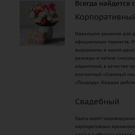
Всегда найдется 
Корпоративны
Идеальное решение для д
официальных торжеств. Э
выдержаны в одной-двух
размеры и четкие силуэты
айдентикой, в качестве 
элегантный «Снежный поц
«Пандору». Каждая работа
Свадебный
Здесь царят индивидуальн
корпоративных аранжиров
платья и образом невесты