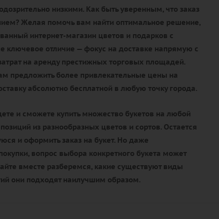
дозрительно низкими. Как быть уверенным, что заказ
нием? Желая помочь вам найти оптимальное решение,
ванный интернет-магазин цветов и подарков с
е ключевое отличие — фокус на доставке напрямую с
 затрат на аренду престижных торговых площадей.
нам предложить более привлекательные цены на
доставку абсолютно бесплатной в любую точку города.
дете и сможете купить множество букетов на любой
мпозиций из разнообразных цветов и сортов. Остается
ся и оформить заказ на букет. Но даже
окупки, вопрос выбора конкретного букета может
вайте вместе разберемся, какие существуют виды
тий они подходят наилучшим образом.