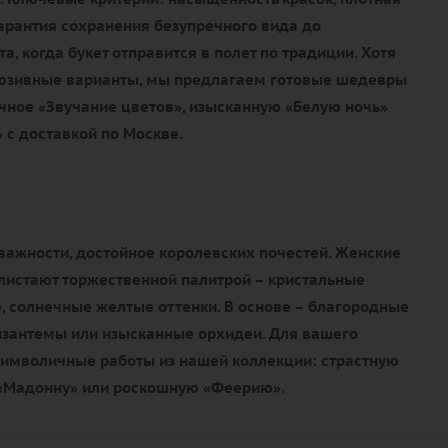
гарантия сохранения безупречного вида до
, когда букет отправится в полет по традиции. Хотя
люзивные варианты, мы предлагаем готовые шедевры
чное «Звучание цветов», изысканную «Белую ночь»
 с доставкой по Москве.
важности, достойное королевских почестей. Женские
истают торжественной палитрой – кристальные
, солнечные желтые оттенки. В основе – благородные
изантемы или изысканные орхидеи. Для вашего
имволичные работы из нашей коллекции: страстную
 «Мадонну» или роскошную «Феерию».