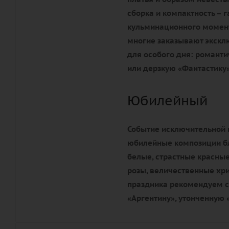
сборка и компактность – 
кульминационного момента
многие заказывают экск
для особого дня: романти
или дерзкую «Фантастику»
Юбилейный
Событие исключительной 
юбилейные композиции бл
белые, страстные красные
розы, величественные хр
праздника рекомендуем с
«Аргентину», утонченную