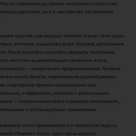
России, поднялась до уровня настоящего искусства.
ьтивации растений, но и о мастерстве составления
.
живая картина, где каждый элемент играет свою роль:
товых оттенков, изящество форм бутонов, дополнение
и. Такой ансамбль способен передать тончайшие
ата или стать выразительным символом всего
ой красоты — прерогатива профессионалов. Сегодня
агает купить букеты, поражающие разнообразием:
тов, и авторские приемы окрашивания (как
уральные), и эффектная упаковка с уникальными
авное — теперь можно найти и заказать композицию,
ательным и нестандартным пожеланиям.
варианта часто превращается в непростую задачу.
ений сбивает с толку: одни цены кажутся