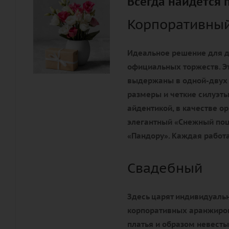
Всегда найдется 
Корпоративны
Идеальное решение для д
официальных торжеств. Э
выдержаны в одной-двух
размеры и четкие силуэты
айдентикой, в качестве 
элегантный «Снежный поц
«Пандору». Каждая работа
Свадебный
Здесь царят индивидуальн
корпоративных аранжиров
платья и образом невесты