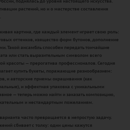
России, поднялась до уровня настоящего искусства.
ьтивации растений, но и о мастерстве составления
.
живая картина, где каждый элемент играет свою роль:
товых оттенков, изящество форм бутонов, дополнение
и. Такой ансамбль способен передать тончайшие
ата или стать выразительным символом всего
ой красоты — прерогатива профессионалов. Сегодня
агает купить букеты, поражающие разнообразием:
тов, и авторские приемы окрашивания (как
уральные), и эффектная упаковка с уникальными
авное — теперь можно найти и заказать композицию,
ательным и нестандартным пожеланиям.
варианта часто превращается в непростую задачу.
ений сбивает с толку: одни цены кажутся