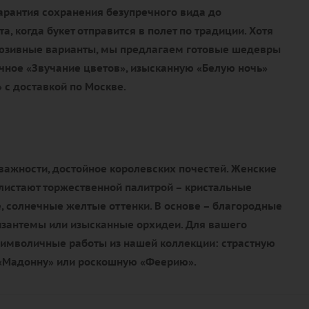
гарантия сохранения безупречного вида до
, когда букет отправится в полет по традиции. Хотя
люзивные варианты, мы предлагаем готовые шедевры
чное «Звучание цветов», изысканную «Белую ночь»
 с доставкой по Москве.
важности, достойное королевских почестей. Женские
истают торжественной палитрой – кристальные
, солнечные желтые оттенки. В основе – благородные
изантемы или изысканные орхидеи. Для вашего
имволичные работы из нашей коллекции: страстную
 «Мадонну» или роскошную «Феерию».