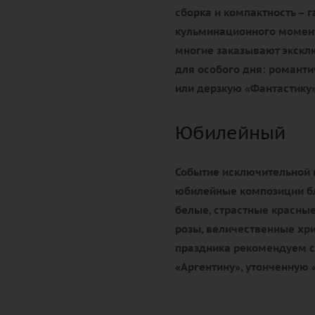
сборка и компактность – 
кульминационного момента
многие заказывают экск
для особого дня: романти
или дерзкую «Фантастику»
Юбилейный
Событие исключительной 
юбилейные композиции бл
белые, страстные красные
розы, величественные хр
праздника рекомендуем с
«Аргентину», утонченную