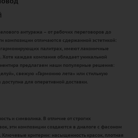
повод
й
елового антуража – от рабочих переговоров до
ти композиции отличаются сдержанной эстетикой:
 гармонирующих палитрах, имеют лаконичные
. Хотя каждая компания обладает уникальной
ориентира предлагаем наши популярные решения:
елуй», свежую «Гармонию лета» или стильную
 доступна для оперативной доставки.
ость и символика. В отличие от строгих
ок, эти композиции создаются в диалоге с фасоном
. Ключевые критерии: насыщенность красок, плотная