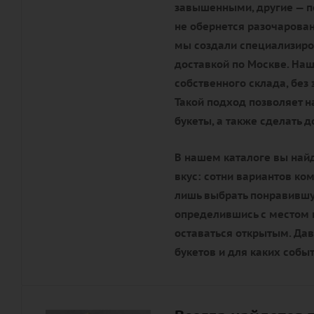
завышенными, другие — по
не обернется разочарова
мы создали специализиро
доставкой по Москве. Наш
собственного склада, без
Такой подход позволяет 
букеты, а также сделать 
В нашем каталоге вы най
вкус: сотни вариантов ко
лишь выбрать понравившую
определившись с местом п
оставаться открытым. Да
букетов и для каких собы