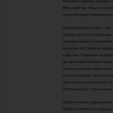
Москве и других городах 
Речь идет не только о кул
гармоничных композиций
Современный букет — это 
выбор растений, игра цве
декоративными элементам
нюансы настроения адрес
события. Создание подобн
флористика Москвы предл
здесь и редкие сорта цве
искусственные, так и нат
фактурами и дизайном. Гл
отвечающую самым взыск
Однако поиск идеального 
Обилие салонов и предлож