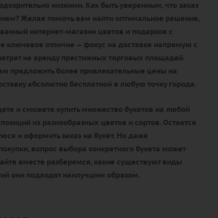
дозрительно низкими. Как быть уверенным, что заказ
нием? Желая помочь вам найти оптимальное решение,
ванный интернет-магазин цветов и подарков с
е ключевое отличие — фокус на доставке напрямую с
 затрат на аренду престижных торговых площадей.
нам предложить более привлекательные цены на
доставку абсолютно бесплатной в любую точку города.
дете и сможете купить множество букетов на любой
мпозиций из разнообразных цветов и сортов. Остается
ся и оформить заказ на букет. Но даже
окупки, вопрос выбора конкретного букета может
вайте вместе разберемся, какие существуют виды
тий они подходят наилучшим образом.