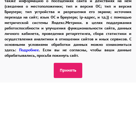
также информацию о посещениях сайта и действиях на нем
8 965 242-37-47
(сведения о местоположении; тип и версия ОС; тип и версия
ЗАКАЗАТЬ ЗВОНОК
Браузера; тип устройства и разрешения его экрана; источник
перехода на сайт; язык ОС и Браузера; ip-адрес, и тд.)) с помощью
метрической системы Яндекс.Метрики. в целях поддержания
admin@buket24delivery.ru
работоспособности и улучшения функциональности сайта, данных
личного кабинета, проведения ретаргетинга, сбора статистики и
пл. Киевского Вокзала 2,
осуществления аналитики в отношении сайтов и иных сервисов. С
основными условиями обработки данных можно ознакомиться
ТЦ «Европейский»
здесь:
Подробнее
. Если вы не согласны, чтобы ваши данные
обрабатывались, просьба покинуть сайт.
ПОЛИТИКА КОНФИДЕНЦИАЛЬНОСТИ
Принять
2026 © "Доставка цветов в Москве"
Публичная оферта
Открыть ИП поможет ООО «Банк Точка»