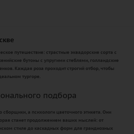
скве
ческое путешествие: страстные эквадорские сорта с
енийские бутоны с упругими стеблями, голландские
нков. Каждая роза проходит строгий отбор, чтобы
деальном тургоре.
сонального подбора
о сборщики, а психологи цветочного этикета. Они
торая станет продолжением ваших мыслей: от
онском стиле до каскадных форм для грандиозных