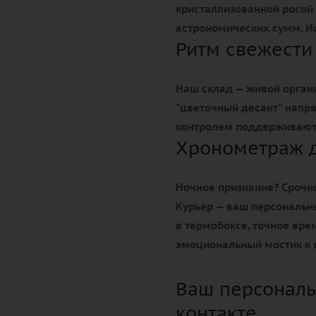
кристаллизованной росой 
астрономических сумм. Ис
Ритм свежести
Наш склад — живой орган
"цветочный десант" напр
контролем поддерживают 
Хронометраж 
Ночное признание? Срочно
Курьер — ваш персональн
в термобоксе, точное вр
эмоциональный мостик к 
Ваш персональ
контакте