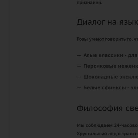
признаний.
Диалог на язы
Розы умеют говорить то, 
Алые классики
- дл
Персиковые нежен
Шоколадные экскл
Белые сфинксы
- эл
Философия св
Мы соблюдаем 24-часовой 
Хрустальный лёд в трансп