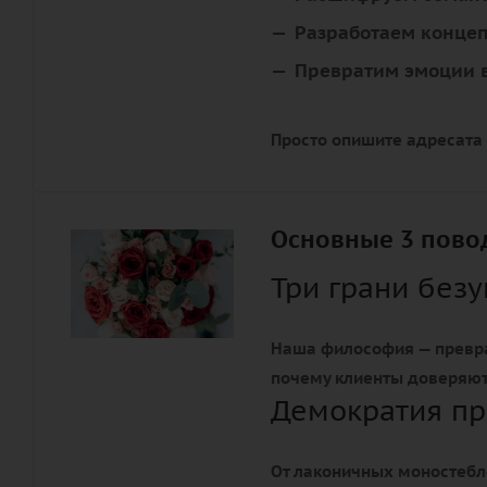
Разработаем конце
Превратим эмоции в
Просто опишите адресата
Основные 3 повод
Три грани без
Наша философия — превр
почему клиенты доверяю
Демократия пр
От лаконичных моностебл