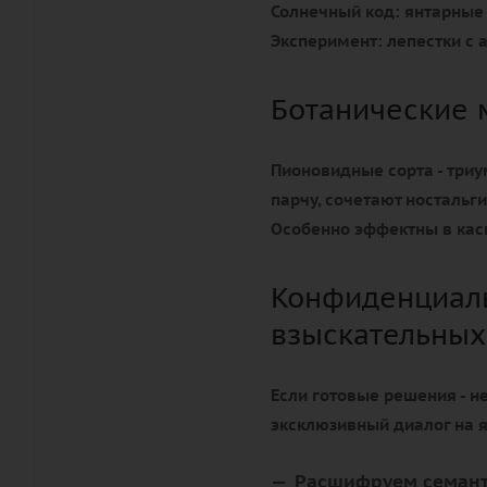
Солнечный код:
янтарные 
Эксперимент:
лепестки с
Ботанические
Пионовидные сорта - три
парчу, сочетают ностальг
Особенно эффектны в кас
Конфиденциаль
взыскательных
Если готовые решения - н
эксклюзивный диалог на 
Расшифруем семант