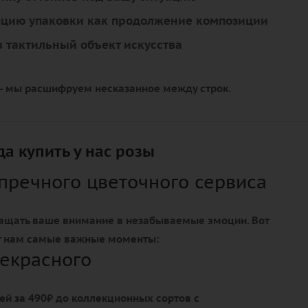
пцию упаковки как продолжение композиции
 тактильный объект искусства
 - мы расшифруем несказанное между строк.
а купить у нас розы
упречного цветочного сервиса
ащать ваше внимание в незабываемые эмоции. Вот
т нам самые важные моменты:
екрасного
ей за 490₽ до коллекционных сортов с