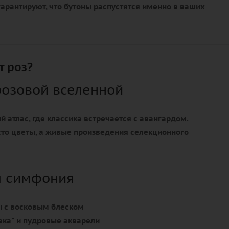
арантируют, что бутоны распустятся именно в ваших
т роз?
розовой вселенной
й атлас, где классика встречается с авангардом.
сто цветы, а живые произведения селекционного
я симфония
 с восковым блеском
ка" и пудровые акварели