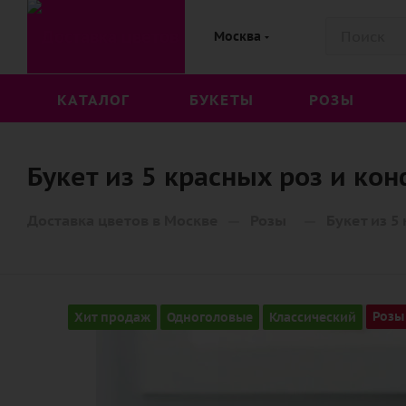
Москва
КАТАЛОГ
БУКЕТЫ
РОЗЫ
Букет из 5 красных роз и кон
—
—
Доставка цветов в Москве
Розы
Букет из 5
Хит продаж
Одноголовые
Классический
Розы