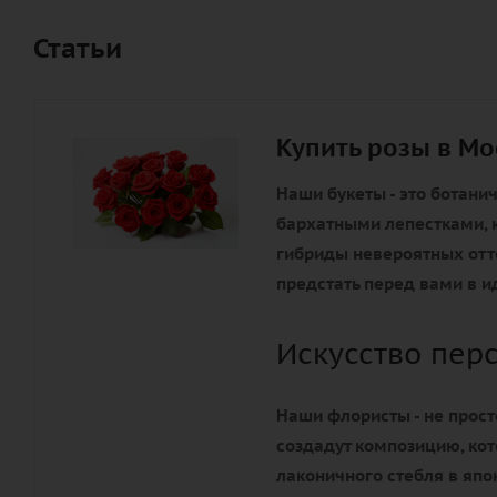
Статьи
Купить розы в Мо
Наши букеты - это ботани
бархатными лепестками, к
гибриды невероятных отте
предстать перед вами в и
Искусство пер
Наши флористы - не прост
создадут композицию, ко
лаконичного стебля в яп