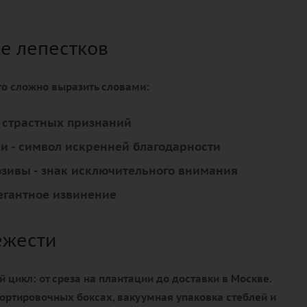
ке лепестков
что сложно выразить словами:
я страстных признаний
ки
- символ искренней благодарности
юзивы
- знак исключительного внимания
егантное извинение
ежести
цикл: от среза на плантации до доставки в Москве.
ортировочных боксах, вакуумная упаковка стеблей и