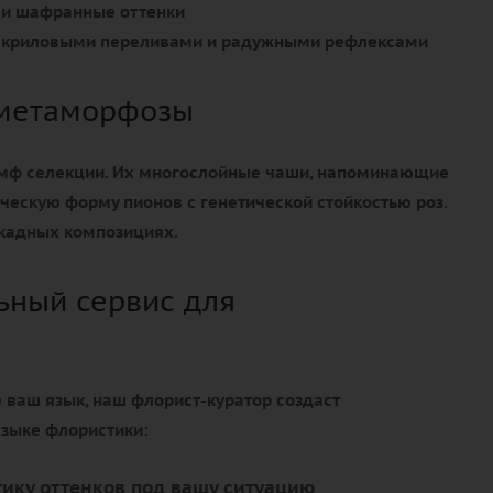
и шафранные оттенки
 акриловыми переливами и радужными рефлексами
 метаморфозы
умф селекции. Их многослойные чаши, напоминающие
ическую форму пионов с генетической стойкостью роз.
кадных композициях.
ный сервис для
е ваш язык, наш флорист-куратор создаст
языке флористики:
ику оттенков под вашу ситуацию