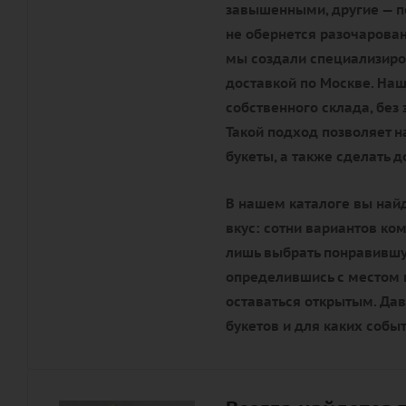
завышенными, другие — по
не обернется разочарова
мы создали специализиро
доставкой по Москве. Наш
собственного склада, без
Такой подход позволяет 
букеты, а также сделать 
В нашем каталоге вы най
вкус: сотни вариантов ко
лишь выбрать понравившую
определившись с местом п
оставаться открытым. Да
букетов и для каких собы