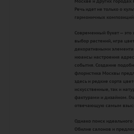
Москве и других городах 
Речь идет не только о кул
гармоничных композиций
Современный букет — это 
выбор растений, игра цве
декоративными элементам
нюансы настроения адрес
события. Создание подобн
флористика Москвы предл
здесь и редкие сорта цве
искусственные, так и нат
фактурами и дизайном. Гл
отвечающую самым взыск
Однако поиск идеального 
Обилие салонов и предлож