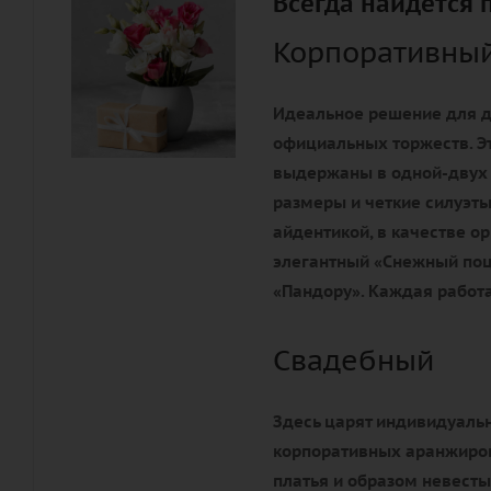
Всегда найдется 
Корпоративны
Идеальное решение для д
официальных торжеств. Э
выдержаны в одной-двух
размеры и четкие силуэты
айдентикой, в качестве 
элегантный «Снежный поц
«Пандору». Каждая работа
Свадебный
Здесь царят индивидуальн
корпоративных аранжиров
платья и образом невесты