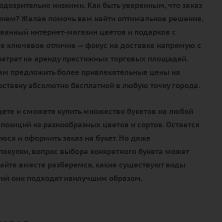
дозрительно низкими. Как быть уверенным, что заказ
нием? Желая помочь вам найти оптимальное решение,
ванный интернет-магазин цветов и подарков с
е ключевое отличие — фокус на доставке напрямую с
 затрат на аренду престижных торговых площадей.
нам предложить более привлекательные цены на
доставку абсолютно бесплатной в любую точку города.
дете и сможете купить множество букетов на любой
мпозиций из разнообразных цветов и сортов. Остается
ся и оформить заказ на букет. Но даже
окупки, вопрос выбора конкретного букета может
вайте вместе разберемся, какие существуют виды
тий они подходят наилучшим образом.