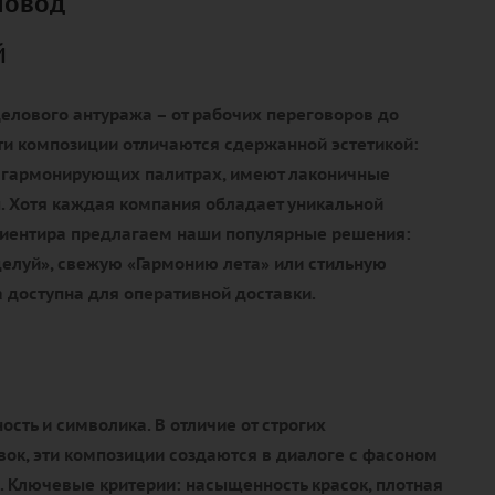
повод
й
елового антуража – от рабочих переговоров до
ти композиции отличаются сдержанной эстетикой:
 гармонирующих палитрах, имеют лаконичные
. Хотя каждая компания обладает уникальной
ориентира предлагаем наши популярные решения:
елуй», свежую «Гармонию лета» или стильную
 доступна для оперативной доставки.
ость и символика. В отличие от строгих
ок, эти композиции создаются в диалоге с фасоном
. Ключевые критерии: насыщенность красок, плотная