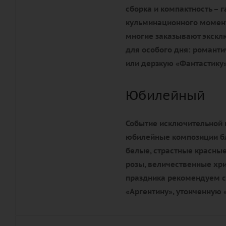
сборка и компактность – 
кульминационного момента
многие заказывают экск
для особого дня: романти
или дерзкую «Фантастику»
Юбилейный
Событие исключительной 
юбилейные композиции бл
белые, страстные красные
розы, величественные хр
праздника рекомендуем с
«Аргентину», утонченную