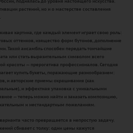
России, поднялась до уровня настоящего искусства.
ьтивации растений, но и о мастерстве составления
.
живая картина, где каждый элемент играет свою роль:
товых оттенков, изящество форм бутонов, дополнение
и. Такой ансамбль способен передать тончайшие
ата или стать выразительным символом всего
ой красоты — прерогатива профессионалов. Сегодня
агает купить букеты, поражающие разнообразием:
тов, и авторские приемы окрашивания (как
уральные), и эффектная упаковка с уникальными
авное — теперь можно найти и заказать композицию,
ательным и нестандартным пожеланиям.
варианта часто превращается в непростую задачу.
ений сбивает с толку: одни цены кажутся