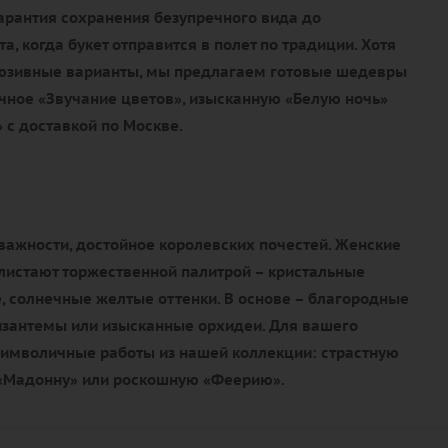
гарантия сохранения безупречного вида до
, когда букет отправится в полет по традиции. Хотя
люзивные варианты, мы предлагаем готовые шедевры
чное «Звучание цветов», изысканную «Белую ночь»
 с доставкой по Москве.
важности, достойное королевских почестей. Женские
истают торжественной палитрой – кристальные
, солнечные желтые оттенки. В основе – благородные
изантемы или изысканные орхидеи. Для вашего
имволичные работы из нашей коллекции: страстную
 «Мадонну» или роскошную «Феерию».