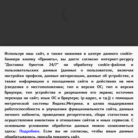
Используя наш сайт, а также нажимая в центре данного cookie-
баннера кнопку «Принять», вы даете согласие интернет-ресурсу
"Доставка букетов 24/7" на обработку cookie-файлов и
пользовательских данных (данные о пользователе, включая
ПОМОЩЬ
ОПЛАТА
ДОСТАВКА
настройки профиля, данные авторизации, данные об устройстве, а
также информацию о посещениях сайта и действиях на нем
ГАРАНТИИ
КУПОН
ВОЗВРАТ
(сведения о местоположении; тип и версия ОС; тип и версия
Браузера; тип устройства и разрешения его экрана; источник
ОТЗЫВЫ
РЕКОМЕНДАЦИИ
перехода на сайт; язык ОС и Браузера; ip-адрес, и тд.)) с помощью
метрической системы Яндекс.Метрики. в целях поддержания
КОНТАКТЫ
работоспособности и улучшения функциональности сайта, данных
личного кабинета, проведения ретаргетинга, сбора статистики и
осуществления аналитики в отношении сайтов и иных сервисов. С
основными условиями обработки данных можно ознакомиться
8 965 242-37-47
здесь:
Подробнее
. Если вы не согласны, чтобы ваши данные
обрабатывались, просьба покинуть сайт.