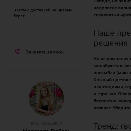
Победе, но пали
недорогие вариа
Цветы с доставкой на Правый
создавать выраз
берег
Наше пре
решения
Заказать звонок
Наша компания п
монобукетах, ра
ансамбли (микс 
Каждый цветок п
плантациями, га
в горшках. Оформ
бесплатно курье
возврат. Убедите
ВАШ МЕНЕДЖЕР
Тренд: г