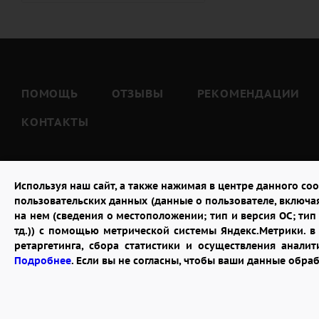
ПОМОЩЬ
ОТЗЫВЫ
РЕКОМЕНДАЦИИ
КОНТАКТЫ
Используя наш сайт, а также нажимая в центре данного coo
пользовательских данных (данные о пользователе, включа
на нем (сведения о местоположении; тип и версия ОС; тип 
тд.)) с помощью метрической системы Яндекс.Метрики. 
ретаргетинга, сбора статистики и осуществления анал
2026 © "Доставка цветов в Москве"
Подробнее
. Если вы не согласны, чтобы ваши данные обра
Публичная оферта
Открыть ИП поможет ООО «Банк Точка»