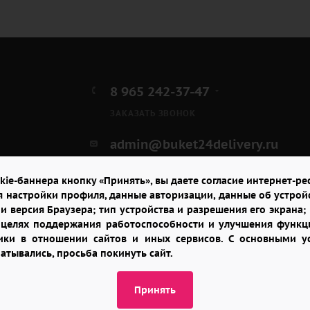
8 965 242-37-47
ЗАКАЗАТЬ ЗВОНОК
admin@buket24delivery.ru
пл. Киевского Вокзала 2,
kie-баннера кнопку «Принять», вы даете согласие интернет-рес
ТЦ «Европейский»
я настройки профиля, данные авторизации, данные об устрой
и версия Браузера; тип устройства и разрешения его экрана; и
в целях поддержания работоспособности и улучшения функци
итики в отношении сайтов и иных сервисов. С основными 
батывались, просьба покинуть сайт.
Принять