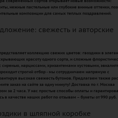
тра современных сортов открывает новые возможности:
нты, нежные пастельные или глубокие винные оттенки, по
ительные композиции для самых теплых поздравлений.
дложение: свежесть и авторские
редставляет коллекцию свежих цветов: гвоздики в элега
скрывающих красоту одного сорта, и сложные флористиче
с сиренью, нарциссами, хризантемами кустовыми, эвкалипт
роходит строгий отбор - мы сотрудничаем напрямую с
рантируя высокая свежесть бутонов. Предлагаем также ра
ите заказ на сайте за одну минуту! Доставка по г. Москва
ром за 2 часа. У нас простые способы оплаты и гарантиро
сь в качестве наших работ по отзывам – букеты от 990 руб.
воздики в шляпной коробке