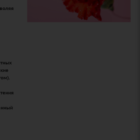
зволяя
нтных
ские
ом).
стения
ванный