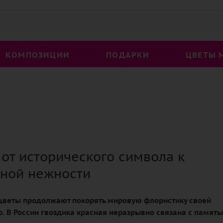
КОМПОЗИЦИИ
ПОДАРКИ
ЦВЕТЫ 
 от исторического символа к
ной нежности
цветы продолжают покорять мировую флористику своей
. В России гвоздика красная неразрывно связана с память