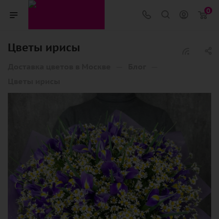
0
Цветы ирисы
—
—
Доставка цветов в Москве
Блог
Цветы ирисы