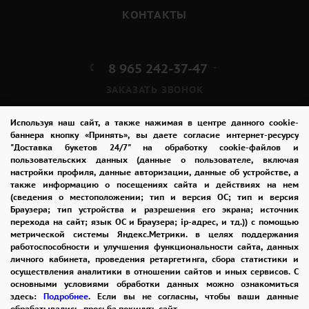
КОНТАКТЫ
8 965 242-37-47
ЗАКАЗАТЬ ЗВОНОК
admin@buket24delivery.ru
Используя наш сайт, а также нажимая в центре данного cookie-
баннера кнопку «Принять», вы даете согласие интернет-ресурсу
"Доставка букетов 24/7" на обработку cookie-файлов и
пл. Киевского Вокзала 2,
пользовательских данных (данные о пользователе, включая
ТЦ «Европейский»
настройки профиля, данные авторизации, данные об устройстве, а
также информацию о посещениях сайта и действиях на нем
(сведения о местоположении; тип и версия ОС; тип и версия
ПОЛИТИКА КОНФИДЕНЦИАЛЬНОСТИ
Браузера; тип устройства и разрешения его экрана; источник
перехода на сайт; язык ОС и Браузера; ip-адрес, и тд.)) с помощью
метрической системы Яндекс.Метрики. в целях поддержания
работоспособности и улучшения функциональности сайта, данных
2026 © "Доставка цветов в Москве"
личного кабинета, проведения ретаргетинга, сбора статистики и
Публичная оферта
осуществления аналитики в отношении сайтов и иных сервисов. С
основными условиями обработки данных можно ознакомиться
Открыть ИП поможет ООО «Банк Точка»
здесь:
Подробнее
. Если вы не согласны, чтобы ваши данные
обрабатывались, просьба покинуть сайт.