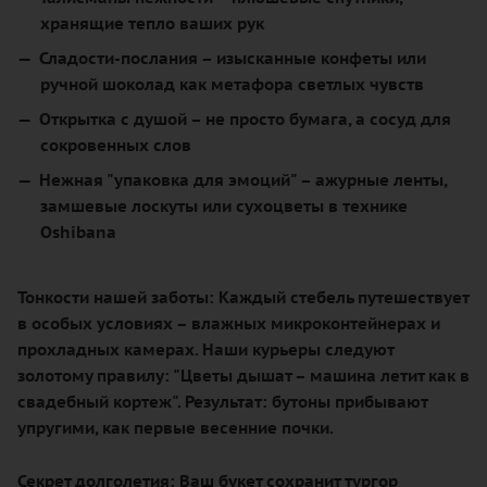
хранящие тепло ваших рук
Сладости-послания
– изысканные конфеты или
ручной шоколад как метафора светлых чувств
Открытка с душой
– не просто бумага, а сосуд для
сокровенных слов
Нежная "упаковка для эмоций"
– ажурные ленты,
замшевые лоскуты или сухоцветы в технике
Oshibana
Тонкости нашей заботы:
Каждый стебель путешествует
в особых условиях – влажных микроконтейнерах и
прохладных камерах. Наши курьеры следуют
золотому правилу: "Цветы дышат – машина летит как в
свадебный кортеж". Результат: бутоны прибывают
упругими, как первые весенние почки.
Секрет долголетия:
Ваш букет сохранит тургор