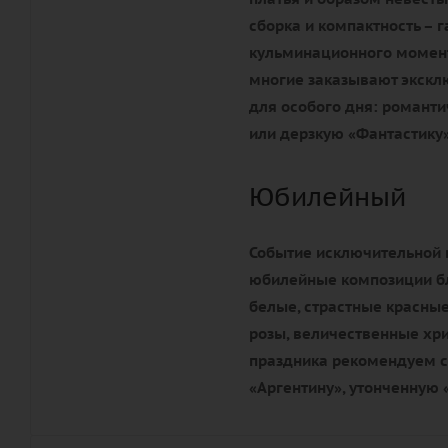
сборка и компактность – 
кульминационного момента
многие заказывают экск
для особого дня: романти
или дерзкую «Фантастику»
Юбилейный
Событие исключительной 
юбилейные композиции бл
белые, страстные красные
розы, величественные хр
праздника рекомендуем с
«Аргентину», утонченную