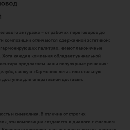
повод
й
елового антуража – от рабочих переговоров до
ти композиции отличаются сдержанной эстетикой:
 гармонирующих палитрах, имеют лаконичные
. Хотя каждая компания обладает уникальной
ориентира предлагаем наши популярные решения:
елуй», свежую «Гармонию лета» или стильную
 доступна для оперативной доставки.
ость и символика. В отличие от строгих
ок, эти композиции создаются в диалоге с фасоном
. Ключевые критерии: насыщенность красок, плотная