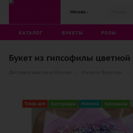
Москва
КАТАЛОГ
БУКЕТЫ
РОЗЫ
Букет из гипсофилы цветной 
—
—
Доставка цветов в Москве
Каталог букетов
Товар дня
Хит продаж
Новинка
Гипсофилы