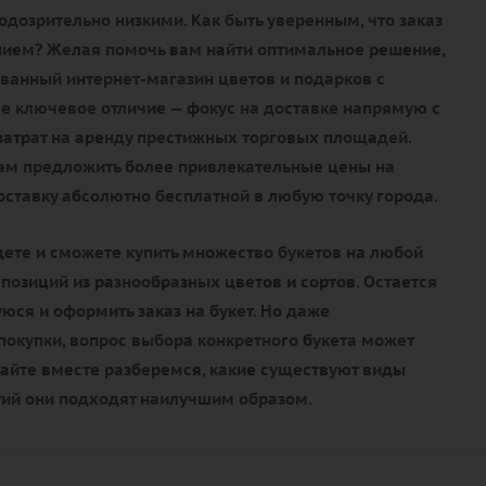
дозрительно низкими. Как быть уверенным, что заказ
нием? Желая помочь вам найти оптимальное решение,
ванный интернет-магазин цветов и подарков с
е ключевое отличие — фокус на доставке напрямую с
 затрат на аренду престижных торговых площадей.
нам предложить более привлекательные цены на
доставку абсолютно бесплатной в любую точку города.
дете и сможете купить множество букетов на любой
мпозиций из разнообразных цветов и сортов. Остается
ся и оформить заказ на букет. Но даже
окупки, вопрос выбора конкретного букета может
вайте вместе разберемся, какие существуют виды
тий они подходят наилучшим образом.