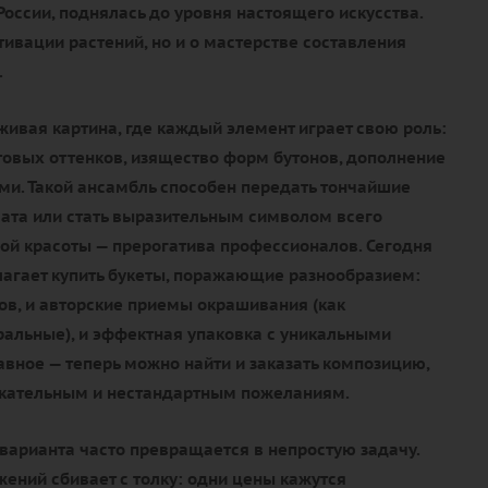
России, поднялась до уровня настоящего искусства.
ьтивации растений, но и о мастерстве составления
.
живая картина, где каждый элемент играет свою роль:
товых оттенков, изящество форм бутонов, дополнение
и. Такой ансамбль способен передать тончайшие
ата или стать выразительным символом всего
ой красоты — прерогатива профессионалов. Сегодня
агает купить букеты, поражающие разнообразием:
тов, и авторские приемы окрашивания (как
уральные), и эффектная упаковка с уникальными
авное — теперь можно найти и заказать композицию,
ательным и нестандартным пожеланиям.
варианта часто превращается в непростую задачу.
ений сбивает с толку: одни цены кажутся