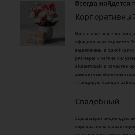
Всегда найдется 
Корпоративны
Идеальное решение для д
официальных торжеств. Э
выдержаны в одной-двух
размеры и четкие силуэты
айдентикой, в качестве 
элегантный «Снежный поц
«Пандору». Каждая работа
Свадебный
Здесь царят индивидуальн
корпоративных аранжиров
платья и образом невесты