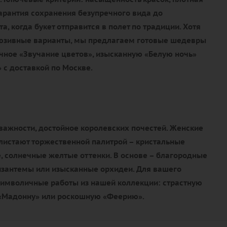
гарантия сохранения безупречного вида до
, когда букет отправится в полет по традиции. Хотя
люзивные варианты, мы предлагаем готовые шедевры
чное «Звучание цветов», изысканную «Белую ночь»
 с доставкой по Москве.
важности, достойное королевских почестей. Женские
истают торжественной палитрой – кристальные
, солнечные желтые оттенки. В основе – благородные
изантемы или изысканные орхидеи. Для вашего
имволичные работы из нашей коллекции: страстную
 «Мадонну» или роскошную «Феерию».