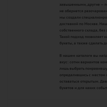
завышенными, другие — по
не обернется разочарова
мы создали специализиро
доставкой по Москве. Наш
собственного склада, без
Такой подход позволяет 
букеты, а также сделать 
В нашем каталоге вы най
вкус: сотни вариантов ко
лишь выбрать понравившую
определившись с местом п
оставаться открытым. Да
букетов и для каких собы