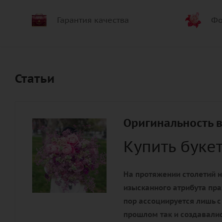
Гарантия качества
Фо
Статьи
Оригинальность в
Купить буке
На протяжении столетий н
изысканного атрибута пра
пор ассоциируется лишь с
прошлом так и создавалис