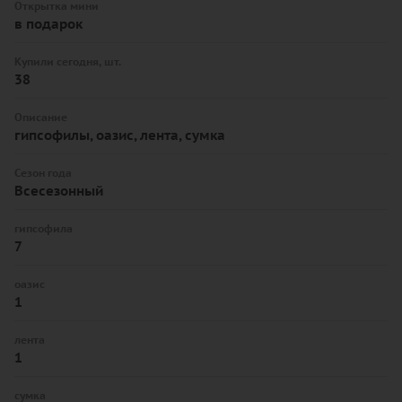
Открытка мини
в подарок
Купили сегодня, шт.
38
Описание
гипсофилы, оазис, лента, сумка
Сезон года
Всесезонный
гипсофила
7
оазис
1
лента
1
сумка