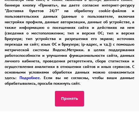
ОТЗЫВЫ
РЕКОМЕНДАЦИИ
баннера кнопку «Принять», вы даете согласие интернет-ресурсу
"Доставка букетов 24/7" на обработку cookie-файлов и
КОНТАКТЫ
пользовательских данных (данные о пользователе, включая
настройки профиля, данные авторизации, данные об устройстве, а
также информацию о посещениях сайта и действиях на нем
(сведения о местоположении; тип и версия ОС; тип и версия
8 965 242-37-47
Браузера; тип устройства и разрешения его экрана; источник
перехода на сайт; язык ОС и Браузера; ip-адрес, и тд.)) с помощью
ЗАКАЗАТЬ ЗВОНОК
метрической системы Яндекс.Метрики. в целях поддержания
работоспособности и улучшения функциональности сайта, данных
личного кабинета, проведения ретаргетинга, сбора статистики и
admin@buket24delivery.ru
осуществления аналитики в отношении сайтов и иных сервисов. С
основными условиями обработки данных можно ознакомиться
пл. Киевского Вокзала 2,
здесь:
Подробнее
. Если вы не согласны, чтобы ваши данные
ТЦ «Европейский»
обрабатывались, просьба покинуть сайт.
Принять
ПОЛИТИКА КОНФИДЕНЦИАЛЬНОСТИ
2026 © "Доставка цветов в Москве"
Публичная оферта
Открыть ИП поможет ООО «Банк Точка»