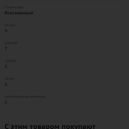
Сезон года
Всесезонный
лилия
3
роза 60
7
зелень
1
лента
1
дизайнерская упаковка
1
С этим товаром покупают