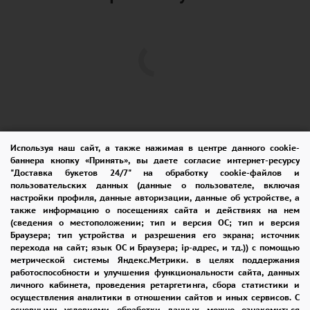
Используя наш сайт, а также нажимая в центре данного cookie-
баннера кнопку «Принять», вы даете согласие интернет-ресурсу
"Доставка букетов 24/7" на обработку cookie-файлов и
пользовательских данных (данные о пользователе, включая
ПОМОЩЬ
ОПЛАТА
ДОСТАВКА
настройки профиля, данные авторизации, данные об устройстве, а
также информацию о посещениях сайта и действиях на нем
ГАРАНТИИ
КУПОН
ВОЗВРАТ
(сведения о местоположении; тип и версия ОС; тип и версия
Браузера; тип устройства и разрешения его экрана; источник
ОТЗЫВЫ
РЕКОМЕНДАЦИИ
перехода на сайт; язык ОС и Браузера; ip-адрес, и тд.)) с помощью
метрической системы Яндекс.Метрики. в целях поддержания
КОНТАКТЫ
работоспособности и улучшения функциональности сайта, данных
личного кабинета, проведения ретаргетинга, сбора статистики и
осуществления аналитики в отношении сайтов и иных сервисов. С
основными условиями обработки данных можно ознакомиться