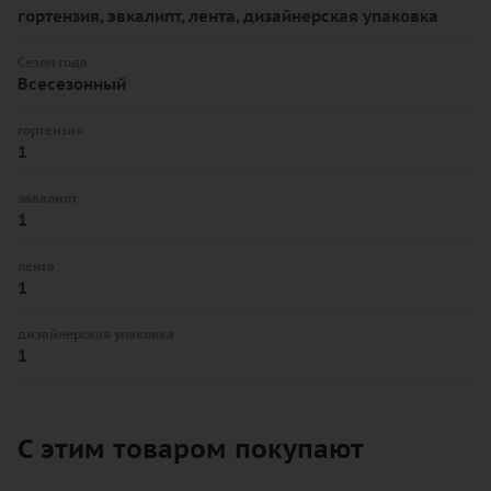
гортензия, эвкалипт, лента, дизайнерская упаковка
Сезон года
Всесезонный
гортензия
1
эвкалипт
1
лента
1
дизайнерская упаковка
1
С этим товаром покупают