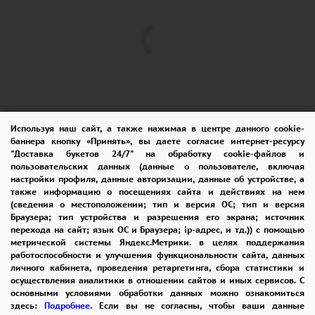
Используя наш сайт, а также нажимая в центре данного cookie-
баннера кнопку «Принять», вы даете согласие интернет-ресурсу
"Доставка букетов 24/7" на обработку cookie-файлов и
пользовательских данных (данные о пользователе, включая
ПОМОЩЬ
ОПЛАТА
ДОСТАВКА
настройки профиля, данные авторизации, данные об устройстве, а
также информацию о посещениях сайта и действиях на нем
ГАРАНТИИ
КУПОН
ВОЗВРАТ
(сведения о местоположении; тип и версия ОС; тип и версия
Браузера; тип устройства и разрешения его экрана; источник
ОТЗЫВЫ
РЕКОМЕНДАЦИИ
перехода на сайт; язык ОС и Браузера; ip-адрес, и тд.)) с помощью
метрической системы Яндекс.Метрики. в целях поддержания
КОНТАКТЫ
работоспособности и улучшения функциональности сайта, данных
личного кабинета, проведения ретаргетинга, сбора статистики и
осуществления аналитики в отношении сайтов и иных сервисов. С
основными условиями обработки данных можно ознакомиться
8 965 242-37-47
здесь:
Подробнее
. Если вы не согласны, чтобы ваши данные