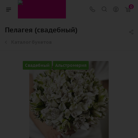
0
Пелагея (свадебный)
Каталог букетов
Свадебный
Альстромерия