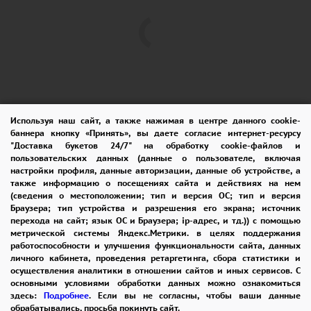
Используя наш сайт, а также нажимая в центре данного cookie-
баннера кнопку «Принять», вы даете согласие интернет-ресурсу
"Доставка букетов 24/7" на обработку cookie-файлов и
пользовательских данных (данные о пользователе, включая
ПОМОЩЬ
ОПЛАТА
ДОСТАВКА
настройки профиля, данные авторизации, данные об устройстве, а
также информацию о посещениях сайта и действиях на нем
ГАРАНТИИ
КУПОН
ВОЗВРАТ
(сведения о местоположении; тип и версия ОС; тип и версия
Браузера; тип устройства и разрешения его экрана; источник
ОТЗЫВЫ
РЕКОМЕНДАЦИИ
перехода на сайт; язык ОС и Браузера; ip-адрес, и тд.)) с помощью
метрической системы Яндекс.Метрики. в целях поддержания
КОНТАКТЫ
работоспособности и улучшения функциональности сайта, данных
личного кабинета, проведения ретаргетинга, сбора статистики и
осуществления аналитики в отношении сайтов и иных сервисов. С
основными условиями обработки данных можно ознакомиться
8 965 242-37-47
здесь:
Подробнее
. Если вы не согласны, чтобы ваши данные
обрабатывались, просьба покинуть сайт.