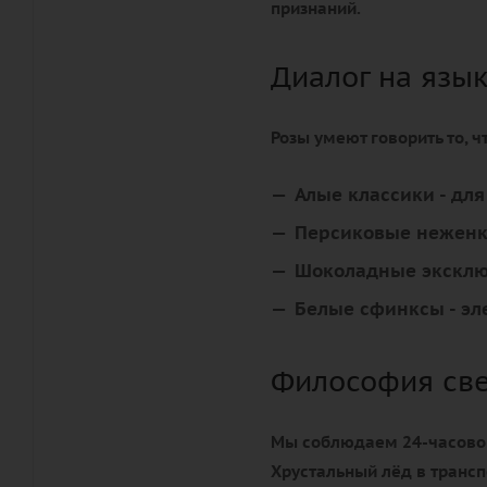
признаний.
Диалог на язы
Розы умеют говорить то, 
Алые классики
- дл
Персиковые нежен
Шоколадные экскл
Белые сфинксы
- эл
Философия св
Мы соблюдаем 24-часовой 
Хрустальный лёд в трансп