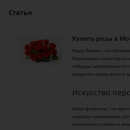
Статьи
Купить розы в Мо
Наши букеты - это ботани
бархатными лепестками, к
гибриды невероятных отте
предстать перед вами в и
Искусство пер
Наши флористы - не прост
создадут композицию, ко
лаконичного стебля в яп