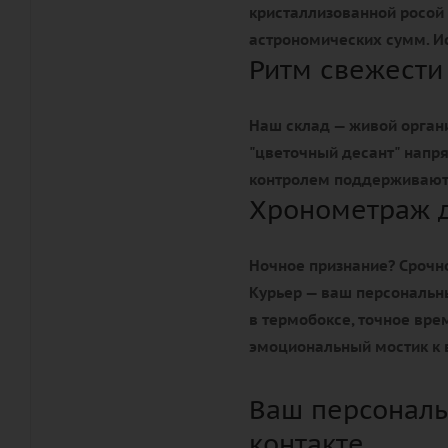
кристаллизованной росой 
астрономических сумм. Ис
Ритм свежести
Наш склад — живой орган
"цветочный десант" напр
контролем поддерживают 
Хронометраж 
Ночное признание? Срочно
Курьер — ваш персональн
в термобоксе, точное вр
эмоциональный мостик к 
Ваш персональ
контакте