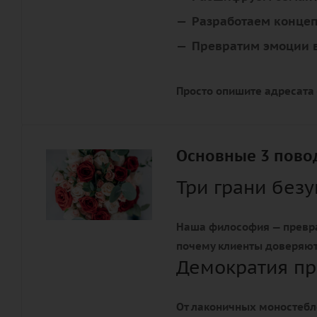
Разработаем конце
Превратим эмоции в
Просто опишите адресата
Основные 3 повод
Три грани без
Наша философия — превр
почему клиенты доверяю
Демократия пр
От лаконичных моностебл