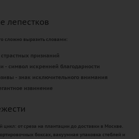
ке лепестков
что сложно выразить словами:
я страстных признаний
ки
- символ искренней благодарности
юзивы
- знак исключительного внимания
егантное извинение
ежести
цикл: от среза на плантации до доставки в Москве.
ортировочных боксах, вакуумная упаковка стеблей и