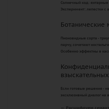
Солнечный код:
янтарные 
Эксперимент:
лепестки с
Ботанические
Пионовидные сорта - три
парчу, сочетают ностальг
Особенно эффектны в кас
Конфиденциаль
взыскательных
Если готовые решения - н
эксклюзивный диалог на 
Расшифруем семант