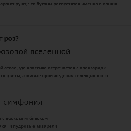
арантируют, что бутоны распустятся именно в ваших
т роз?
розовой вселенной
й атлас, где классика встречается с авангардом.
сто цветы, а живые произведения селекционного
я симфония
 с восковым блеском
ка" и пудровые акварели