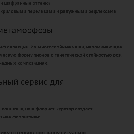
и шафранные оттенки
 акриловыми переливами и радужными рефлексами
 метаморфозы
умф селекции. Их многослойные чаши, напоминающие
ическую форму пионов с генетической стойкостью роз.
кадных композициях.
ный сервис для
е ваш язык, наш флорист-куратор создаст
языке флористики:
ику оттенков под вашу ситуацию