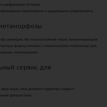
и шафранные оттенки
 акриловыми переливами и радужными рефлексами
 метаморфозы
умф селекции. Их многослойные чаши, напоминающие
ическую форму пионов с генетической стойкостью роз.
кадных композициях.
ный сервис для
е ваш язык, наш флорист-куратор создаст
языке флористики: