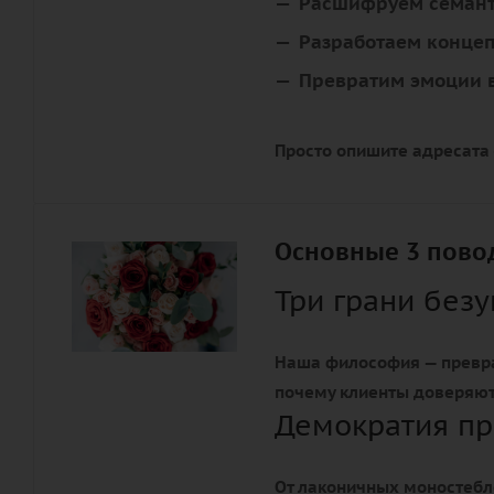
Расшифруем семант
Разработаем конце
Превратим эмоции в
Просто опишите адресата
Основные 3 повод
Три грани без
Наша философия — превр
почему клиенты доверяю
Демократия пр
От лаконичных моностебл