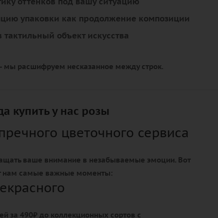
ику оттенков под вашу ситуацию
пцию упаковки как продолжение композиции
 тактильный объект искусства
 - мы расшифруем несказанное между строк.
а купить у нас розы
упречного цветочного сервиса
ащать ваше внимание в незабываемые эмоции. Вот
т нам самые важные моменты:
екрасного
ей за 490₽ до коллекционных сортов с