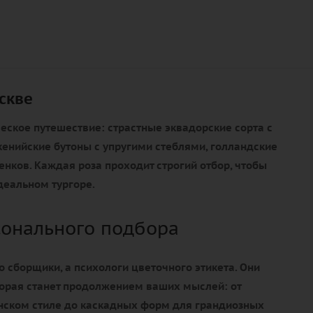
скве
ческое путешествие: страстные эквадорские сорта с
енийские бутоны с упругими стеблями, голландские
нков. Каждая роза проходит строгий отбор, чтобы
деальном тургоре.
сонального подбора
о сборщики, а психологи цветочного этикета. Они
торая станет продолжением ваших мыслей: от
онском стиле до каскадных форм для грандиозных