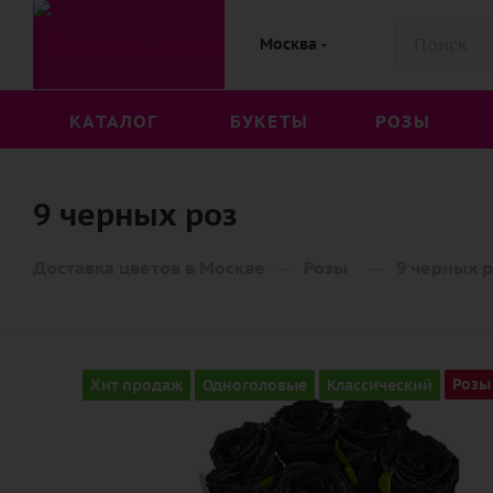
Москва
КАТАЛОГ
БУКЕТЫ
РОЗЫ
9 черных роз
—
—
Доставка цветов в Москве
Розы
9 черных 
Хит продаж
Одноголовые
Классический
Розы