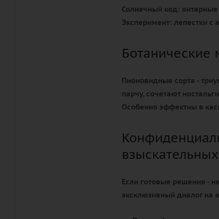
Солнечный код:
янтарные 
Эксперимент:
лепестки с
Ботанические
Пионовидные сорта - три
парчу, сочетают ностальг
Особенно эффектны в кас
Конфиденциаль
взыскательных
Если готовые решения - н
эксклюзивный диалог на 