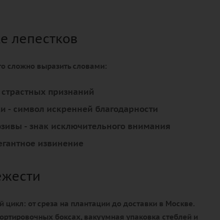
ке лепестков
что сложно выразить словами:
я страстных признаний
ки
- символ искренней благодарности
юзивы
- знак исключительного внимания
егантное извинение
ежести
цикл: от среза на плантации до доставки в Москве.
ортировочных боксах, вакуумная упаковка стеблей и