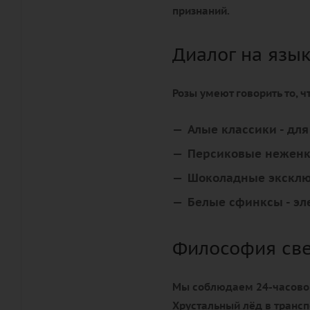
признаний.
Диалог на язы
Розы умеют говорить то, 
Алые классики
- дл
Персиковые нежен
Шоколадные экскл
Белые сфинксы
- эл
Философия св
Мы соблюдаем 24-часовой 
Хрустальный лёд в трансп