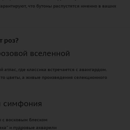
арантируют, что бутоны распустятся именно в ваших
т роз?
розовой вселенной
й атлас, где классика встречается с авангардом.
сто цветы, а живые произведения селекционного
я симфония
 с восковым блеском
ка" и пудровые акварели