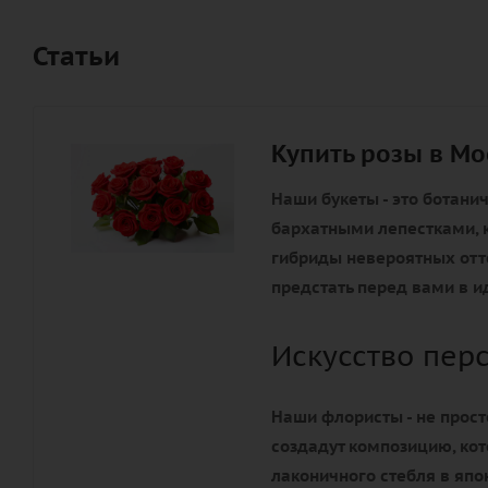
Статьи
Купить розы в Мо
Наши букеты - это ботани
бархатными лепестками, к
гибриды невероятных отте
предстать перед вами в и
Искусство пер
Наши флористы - не прост
создадут композицию, ко
лаконичного стебля в яп