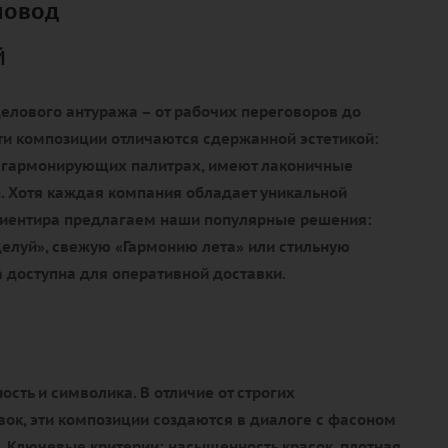
повод
й
елового антуража – от рабочих переговоров до
ти композиции отличаются сдержанной эстетикой:
 гармонирующих палитрах, имеют лаконичные
. Хотя каждая компания обладает уникальной
ориентира предлагаем наши популярные решения:
елуй», свежую «Гармонию лета» или стильную
 доступна для оперативной доставки.
ость и символика. В отличие от строгих
ок, эти композиции создаются в диалоге с фасоном
. Ключевые критерии: насыщенность красок, плотная