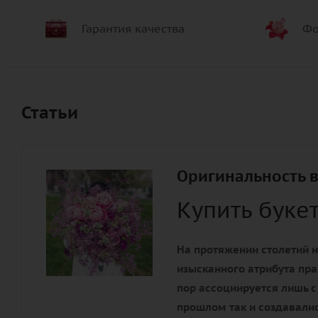
Гарантия качества
Фо
Статьи
Оригинальность в
Купить буке
На протяжении столетий н
изысканного атрибута пра
пор ассоциируется лишь с
прошлом так и создавалис