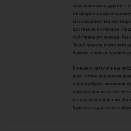
завышенными, другие — по
не обернется разочарова
мы создали специализиро
доставкой по Москве. Наш
собственного склада, без
Такой подход позволяет 
букеты, а также сделать 
В нашем каталоге вы най
вкус: сотни вариантов ко
лишь выбрать понравившую
определившись с местом п
оставаться открытым. Да
букетов и для каких собы