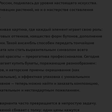
России, поднялась до уровня настоящего искусства.
ьтивации растений, но и о мастерстве составления
.
живая картина, где каждый элемент играет свою роль:
товых оттенков, изящество форм бутонов, дополнение
и. Такой ансамбль способен передать тончайшие
ата или стать выразительным символом всего
ой красоты — прерогатива профессионалов. Сегодня
агает купить букеты, поражающие разнообразием:
тов, и авторские приемы окрашивания (как
уральные), и эффектная упаковка с уникальными
авное — теперь можно найти и заказать композицию,
ательным и нестандартным пожеланиям.
варианта часто превращается в непростую задачу.
ений сбивает с толку: одни цены кажутся