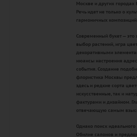
Москве и других городах 
Речь идет не только о кул
гармоничных композиций
Современный букет — это 
выбор растений, игра цве
декоративными элементам
нюансы настроения адрес
события. Создание подобн
флористика Москвы предл
здесь и редкие сорта цве
искусственные, так и нат
фактурами и дизайном. Гл
отвечающую самым взыск
Однако поиск идеального 
Обилие салонов и предлож