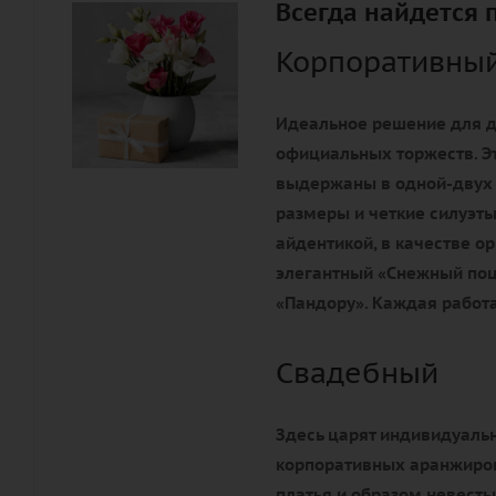
Всегда найдется 
Корпоративны
Идеальное решение для д
официальных торжеств. Э
выдержаны в одной-двух
размеры и четкие силуэты
айдентикой, в качестве 
элегантный «Снежный поц
«Пандору». Каждая работа
Свадебный
Здесь царят индивидуальн
корпоративных аранжиров
платья и образом невесты