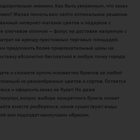
дозрительно низкими. Как быть уверенным, что заказ
нием? Желая помочь вам найти оптимальное решение,
ванный интернет-магазин цветов и подарков с
е ключевое отличие — фокус на доставке напрямую с
 затрат на аренду престижных торговых площадей.
нам предложить более привлекательные цены на
доставку абсолютно бесплатной в любую точку города.
дете и сможете купить множество букетов на любой
мпозиций из разнообразных цветов и сортов. Остается
ся и оформить заказ на букет. Но даже
окупки, вопрос выбора конкретного букета может
вайте вместе разберемся, какие существуют виды
тий они подходят наилучшим образом.