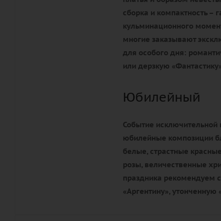
сборка и компактность – 
кульминационного момента
многие заказывают экск
для особого дня: романти
или дерзкую «Фантастику»
Юбилейный
Событие исключительной 
юбилейные композиции бл
белые, страстные красные
розы, величественные хр
праздника рекомендуем с
«Аргентину», утонченную