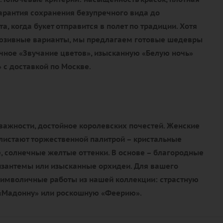
гарантия сохранения безупречного вида до
, когда букет отправится в полет по традиции. Хотя
люзивные варианты, мы предлагаем готовые шедевры
чное «Звучание цветов», изысканную «Белую ночь»
 с доставкой по Москве.
важности, достойное королевских почестей. Женские
истают торжественной палитрой – кристальные
, солнечные желтые оттенки. В основе – благородные
изантемы или изысканные орхидеи. Для вашего
имволичные работы из нашей коллекции: страстную
 «Мадонну» или роскошную «Феерию».