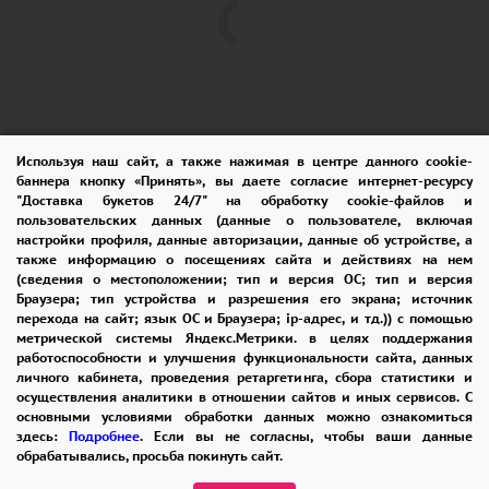
Используя наш сайт, а также нажимая в центре данного cookie-
баннера кнопку «Принять», вы даете согласие интернет-ресурсу
"Доставка букетов 24/7" на обработку cookie-файлов и
пользовательских данных (данные о пользователе, включая
ПОМОЩЬ
ОПЛАТА
ДОСТАВКА
настройки профиля, данные авторизации, данные об устройстве, а
также информацию о посещениях сайта и действиях на нем
ГАРАНТИИ
КУПОН
ВОЗВРАТ
(сведения о местоположении; тип и версия ОС; тип и версия
Браузера; тип устройства и разрешения его экрана; источник
ОТЗЫВЫ
РЕКОМЕНДАЦИИ
перехода на сайт; язык ОС и Браузера; ip-адрес, и тд.)) с помощью
метрической системы Яндекс.Метрики. в целях поддержания
КОНТАКТЫ
работоспособности и улучшения функциональности сайта, данных
личного кабинета, проведения ретаргетинга, сбора статистики и
осуществления аналитики в отношении сайтов и иных сервисов. С
основными условиями обработки данных можно ознакомиться
8 965 242-37-47
здесь:
Подробнее
. Если вы не согласны, чтобы ваши данные
обрабатывались, просьба покинуть сайт.
ЗАКАЗАТЬ ЗВОНОК