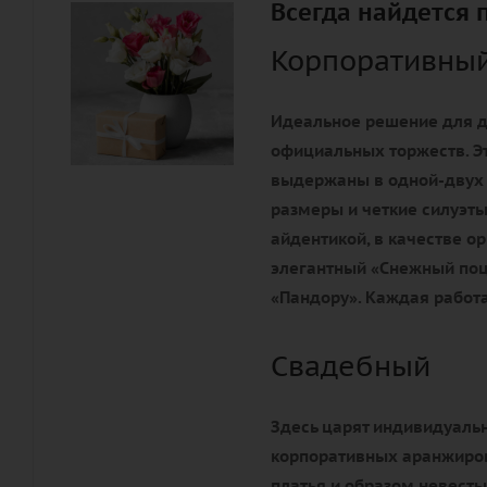
Всегда найдется 
Корпоративны
Идеальное решение для д
официальных торжеств. Э
выдержаны в одной-двух
размеры и четкие силуэты
айдентикой, в качестве 
элегантный «Снежный поц
«Пандору». Каждая работа
Свадебный
Здесь царят индивидуальн
корпоративных аранжиров
платья и образом невесты