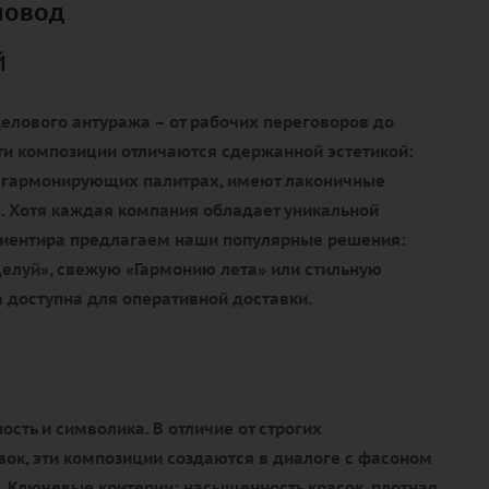
повод
й
елового антуража – от рабочих переговоров до
ти композиции отличаются сдержанной эстетикой:
 гармонирующих палитрах, имеют лаконичные
. Хотя каждая компания обладает уникальной
ориентира предлагаем наши популярные решения:
елуй», свежую «Гармонию лета» или стильную
 доступна для оперативной доставки.
ость и символика. В отличие от строгих
ок, эти композиции создаются в диалоге с фасоном
. Ключевые критерии: насыщенность красок, плотная