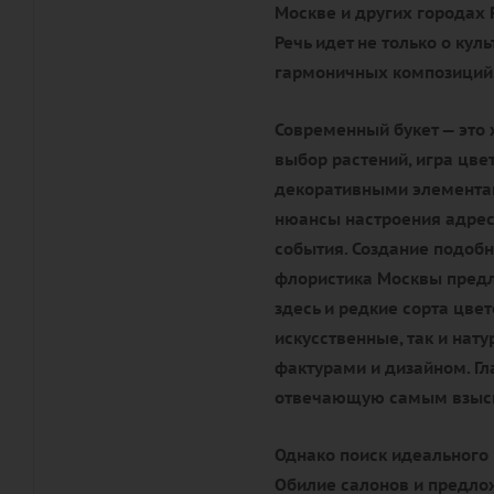
Москве и других городах 
Речь идет не только о кул
гармоничных композиций
Современный букет — это 
выбор растений, игра цве
декоративными элементам
нюансы настроения адрес
события. Создание подобн
флористика Москвы предл
здесь и редкие сорта цве
искусственные, так и нат
фактурами и дизайном. Гл
отвечающую самым взыск
Однако поиск идеального 
Обилие салонов и предлож