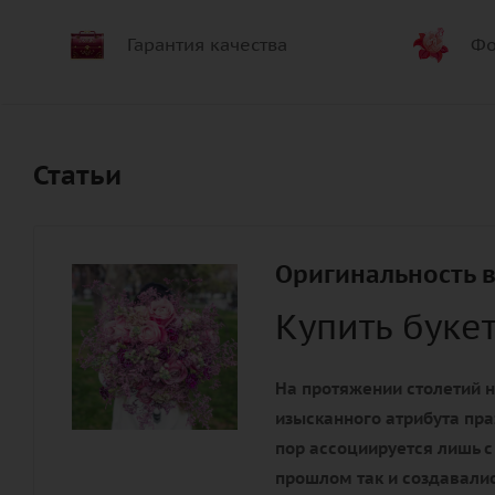
Гарантия качества
Фо
Статьи
Оригинальность в
Купить буке
На протяжении столетий н
изысканного атрибута пра
пор ассоциируется лишь с
прошлом так и создавалис