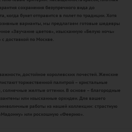
гарантия сохранения безупречного вида до
, когда букет отправится в полет по традиции. Хотя
люзивные варианты, мы предлагаем готовые шедевры
чное «Звучание цветов», изысканную «Белую ночь»
 с доставкой по Москве.
важности, достойное королевских почестей. Женские
истают торжественной палитрой – кристальные
, солнечные желтые оттенки. В основе – благородные
изантемы или изысканные орхидеи. Для вашего
имволичные работы из нашей коллекции: страстную
 «Мадонну» или роскошную «Феерию».