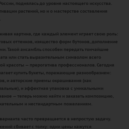
России, поднялась до уровня настоящего искусства.
ьтивации растений, но и о мастерстве составления
.
живая картина, где каждый элемент играет свою роль:
товых оттенков, изящество форм бутонов, дополнение
и. Такой ансамбль способен передать тончайшие
ата или стать выразительным символом всего
ой красоты — прерогатива профессионалов. Сегодня
агает купить букеты, поражающие разнообразием:
тов, и авторские приемы окрашивания (как
уральные), и эффектная упаковка с уникальными
авное — теперь можно найти и заказать композицию,
ательным и нестандартным пожеланиям.
варианта часто превращается в непростую задачу.
ений сбивает с толку: одни цены кажутся