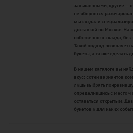
завышенными, другие — по
не обернется разочарова
мы создали специализиро
доставкой по Москве. Наш
собственного склада, без
Такой подход позволяет 
букеты, а также сделать 
В нашем каталоге вы най
вкус: сотни вариантов ко
лишь выбрать понравившую
определившись с местом п
оставаться открытым. Да
букетов и для каких собы