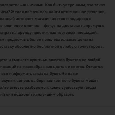
дозрительно низкими. Как быть уверенным, что заказ
нием? Желая помочь вам найти оптимальное решение,
ванный интернет-магазин цветов и подарков с
е ключевое отличие — фокус на доставке напрямую с
 затрат на аренду престижных торговых площадей.
нам предложить более привлекательные цены на
доставку абсолютно бесплатной в любую точку города.
дете и сможете купить множество букетов на любой
мпозиций из разнообразных цветов и сортов. Остается
ся и оформить заказ на букет. Но даже
окупки, вопрос выбора конкретного букета может
вайте вместе разберемся, какие существуют виды
тий они подходят наилучшим образом.