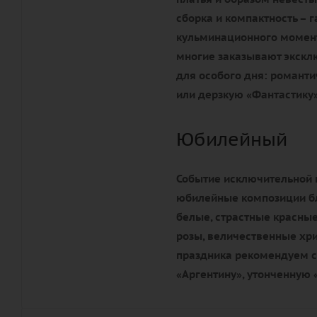
сборка и компактность – 
кульминационного момента
многие заказывают экск
для особого дня: романти
или дерзкую «Фантастику»
Юбилейный
Событие исключительной 
юбилейные композиции бл
белые, страстные красные
розы, величественные хр
праздника рекомендуем с
«Аргентину», утонченную