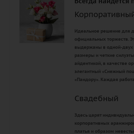
Всегда найдется 
Корпоративны
Идеальное решение для д
официальных торжеств. Э
выдержаны в одной-двух
размеры и четкие силуэты
айдентикой, в качестве 
элегантный «Снежный поц
«Пандору». Каждая работа
Свадебный
Здесь царят индивидуальн
корпоративных аранжиров
платья и образом невесты