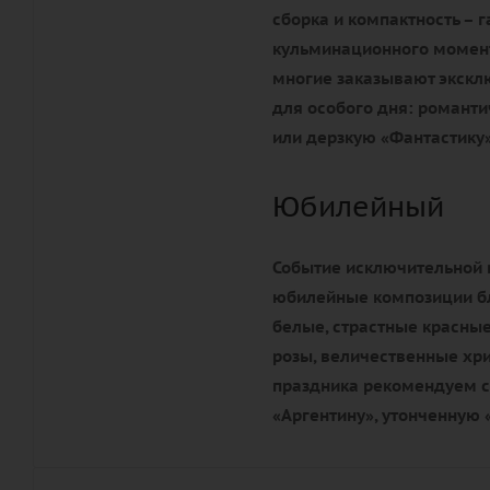
сборка и компактность – 
кульминационного момента
многие заказывают экск
для особого дня: романти
или дерзкую «Фантастику»
Юбилейный
Событие исключительной 
юбилейные композиции бл
белые, страстные красные
розы, величественные хр
праздника рекомендуем с
«Аргентину», утонченную