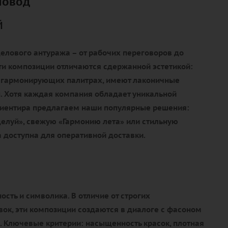
повод
й
елового антуража – от рабочих переговоров до
ти композиции отличаются сдержанной эстетикой:
 гармонирующих палитрах, имеют лаконичные
. Хотя каждая компания обладает уникальной
ориентира предлагаем наши популярные решения:
елуй», свежую «Гармонию лета» или стильную
 доступна для оперативной доставки.
ость и символика. В отличие от строгих
ок, эти композиции создаются в диалоге с фасоном
. Ключевые критерии: насыщенность красок, плотная