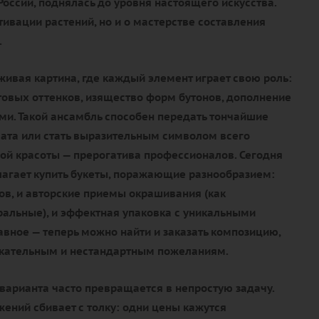
России, поднялась до уровня настоящего искусства.
ьтивации растений, но и о мастерстве составления
.
живая картина, где каждый элемент играет свою роль:
товых оттенков, изящество форм бутонов, дополнение
и. Такой ансамбль способен передать тончайшие
ата или стать выразительным символом всего
ой красоты — прерогатива профессионалов. Сегодня
агает купить букеты, поражающие разнообразием:
тов, и авторские приемы окрашивания (как
уральные), и эффектная упаковка с уникальными
авное — теперь можно найти и заказать композицию,
ательным и нестандартным пожеланиям.
варианта часто превращается в непростую задачу.
ений сбивает с толку: одни цены кажутся