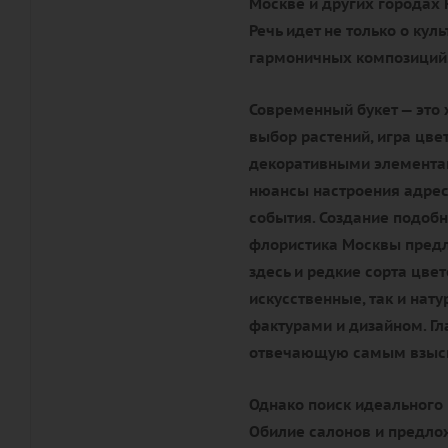
Москве и других городах 
Речь идет не только о кул
гармоничных композиций
Современный букет — это 
выбор растений, игра цве
декоративными элементам
нюансы настроения адрес
события. Создание подобн
флористика Москвы предл
здесь и редкие сорта цве
искусственные, так и нат
фактурами и дизайном. Гл
отвечающую самым взыск
Однако поиск идеального 
Обилие салонов и предлож