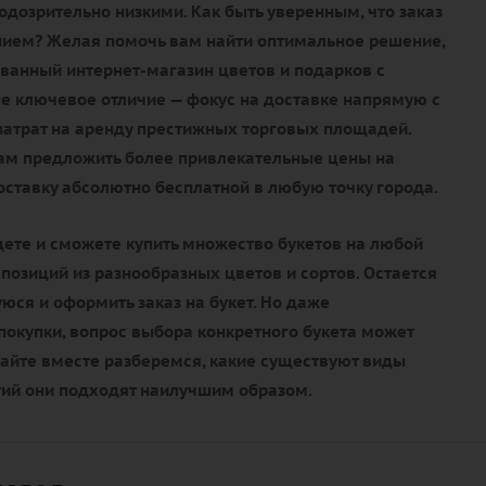
дозрительно низкими. Как быть уверенным, что заказ
нием? Желая помочь вам найти оптимальное решение,
ванный интернет-магазин цветов и подарков с
е ключевое отличие — фокус на доставке напрямую с
 затрат на аренду престижных торговых площадей.
нам предложить более привлекательные цены на
доставку абсолютно бесплатной в любую точку города.
дете и сможете купить множество букетов на любой
мпозиций из разнообразных цветов и сортов. Остается
ся и оформить заказ на букет. Но даже
окупки, вопрос выбора конкретного букета может
вайте вместе разберемся, какие существуют виды
тий они подходят наилучшим образом.