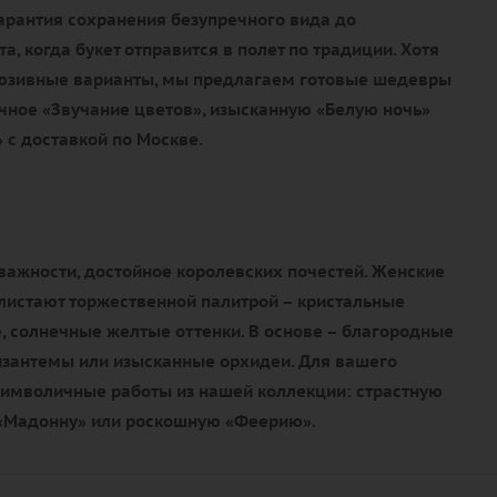
гарантия сохранения безупречного вида до
, когда букет отправится в полет по традиции. Хотя
люзивные варианты, мы предлагаем готовые шедевры
чное «Звучание цветов», изысканную «Белую ночь»
 с доставкой по Москве.
важности, достойное королевских почестей. Женские
истают торжественной палитрой – кристальные
, солнечные желтые оттенки. В основе – благородные
изантемы или изысканные орхидеи. Для вашего
имволичные работы из нашей коллекции: страстную
 «Мадонну» или роскошную «Феерию».