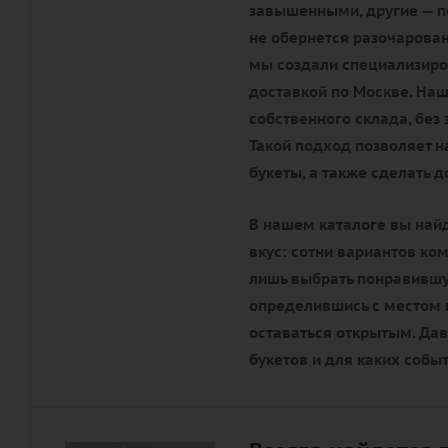
завышенными, другие — по
не обернется разочарова
мы создали специализиро
доставкой по Москве. Наш
собственного склада, без
Такой подход позволяет 
букеты, а также сделать 
В нашем каталоге вы най
вкус: сотни вариантов ко
лишь выбрать понравившую
определившись с местом п
оставаться открытым. Да
букетов и для каких собы