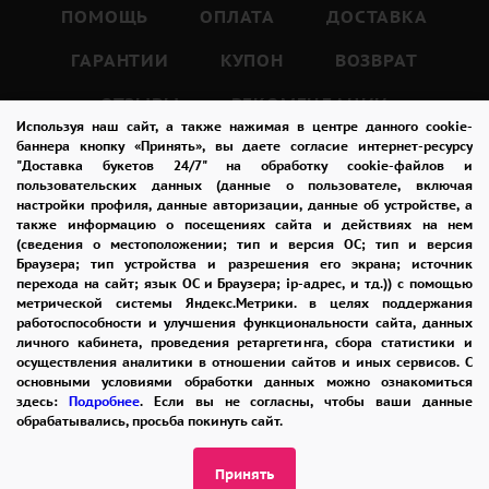
или коллег.
ПОМОЩЬ
ОПЛАТА
ДОСТАВКА
Он выразит ваши чувства без слов и подарит
ГАРАНТИИ
КУПОН
ВОЗВРАТ
массу положительных эмоций.
ОТЗЫВЫ
РЕКОМЕНДАЦИИ
Используя наш сайт, а также нажимая в центре данного cookie-
Каждый цветок в этом букете внимательно
КОНТАКТЫ
баннера кнопку «Принять», вы даете согласие интернет-ресурсу
"Доставка букетов 24/7" на обработку cookie-файлов и
отобран и уложен в дизайнерскую упаковку,
пользовательских данных (данные о пользователе, включая
настройки профиля, данные авторизации, данные об устройстве, а
чтобы создать идеальную гармонию и
также информацию о посещениях сайта и действиях на нем
8 965 242-37-47
элегантность.
(сведения о местоположении; тип и версия ОС; тип и версия
ЗАКАЗАТЬ ЗВОНОК
Браузера; тип устройства и разрешения его экрана; источник
Мы уделили особое внимание каждой
перехода на сайт; язык ОС и Браузера; ip-адрес, и тд.)) с помощью
метрической системы Яндекс.Метрики. в целях поддержания
детали, чтобы предоставить вам букет
admin@buket24delivery.ru
работоспособности и улучшения функциональности сайта, данных
высочайшего качества.
личного кабинета, проведения ретаргетинга, сбора статистики и
пл. Киевского Вокзала 2,
осуществления аналитики в отношении сайтов и иных сервисов. С
основными условиями обработки данных можно ознакомиться
ТЦ «Европейский»
здесь:
Подробнее
. Если вы не согласны, чтобы ваши данные
Наши профессиональные флористы сделают
обрабатывались, просьба покинуть сайт.
все возможное, чтобы этот букет стал ярким
ПОЛИТИКА КОНФИДЕНЦИАЛЬНОСТИ
символом вашего вкуса и стиля.
Принять