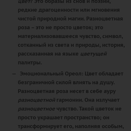
цвет
? Это образы из снов и поэзии,
редкие драгоценности или мгновения
чистой природной магии.
Разноцветная
роза – это не просто цветок; это
материализовавшееся чувство
, символ,
сотканный из света и природы, история,
рассказанная на языке
цветущей
палитры.
Эмоциональный Ореол:
Цвет обладает
безграничной силой влиять на душу.
Разноцветная
роза несет в себе ауру
разноцветной
гармонии. Она излучает
разноцветное
чувство. Такой цветок не
просто украшает пространство; он
трансформирует
его, наполняя особым,