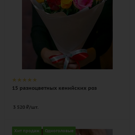
роза, лента, дизайнерская упаковка
15 разноцветных кенийских роз
3 520
₽
/шт.
Количество
Хит продаж
Одноголовые