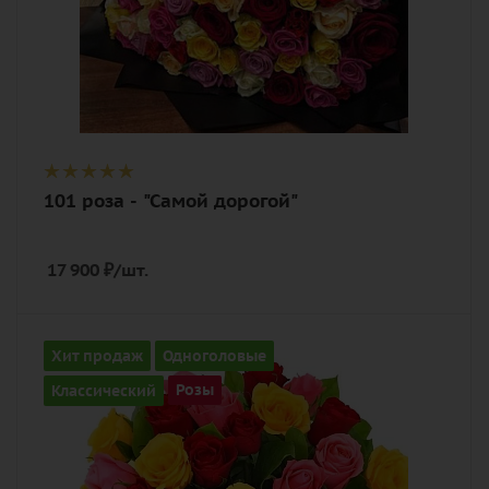
101 роза - "Самой дорогой"
17 900
₽
/шт.
Количество
Хит продаж
Одноголовые
25
Классический
Розы
Цвет
разноцветный
Описание