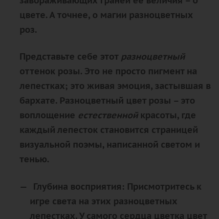
завораживающих граней ее величия – о
цвете. А точнее, о магии
разноцветных
роз.
Представьте себе этот
разноцветный
оттенок розы. Это не просто пигмент на
лепестках; это
живая эмоция, застывшая в
бархате
.
Разноцветный
цвет розы – это
воплощение
естественной
красоты, где
каждый лепесток становится страницей
визуальной поэмы, написанной светом и
тенью.
Глубина восприятия:
Присмотритесь к
игре света на этих разноцветных
лепестках. У самого сердца цветка цвет