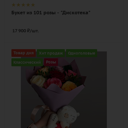
Букет из 101 розы - "Дискотека"
17 900
₽
/шт.
Количество
Товар дня
Хит продаж
Одноголовые
7
Классический
Розы
Цвет
разноцветный
Внимание
Фото игрушки уточните у менеджера
Описание
роза, зелень, игрушка медведь мал.,
лента, дизайнерская упаковка