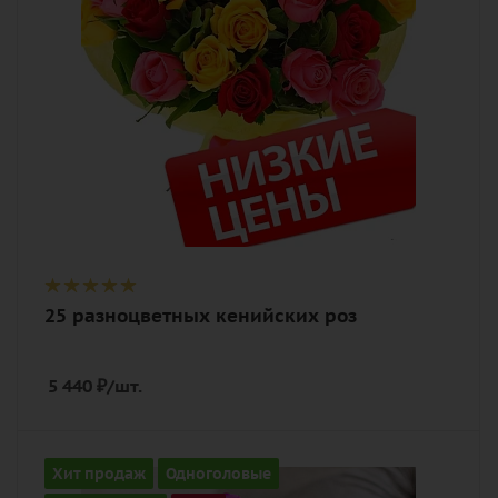
роза, лента, дизайнерская упаковка
25 разноцветных кенийских роз
5 440
₽
/шт.
Количество
Хит продаж
Одноголовые
21