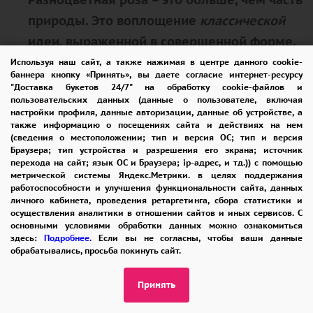
природы. Это
воплощение
классической
идеи
, выраженной в совершенной форме.
Это
настроение
, подаренное вселенной и
Используя наш сайт, а также нажимая в центре данного cookie-
баннера кнопку «Принять», вы даете согласие интернет-ресурсу
бережно выращенное руками мастера.
"Доставка букетов 24/7" на обработку cookie-файлов и
пользовательских данных (данные о пользователе, включая
Это
вопрос без слов
: "Какой оттенок
настройки профиля, данные авторизации, данные об устройстве, а
гармонии, какую гамму чувств вы
также информацию о посещениях сайта и действиях на нем
(сведения о местоположении; тип и версия ОС; тип и версия
выберете для своего сегодня?". В ее
Браузера; тип устройства и разрешения его экрана; источник
перехода на сайт; язык ОС и Браузера; ip-адрес, и тд.)) с помощью
разноцветных
лепестках заключена
целая
метрической системы Яндекс.Метрики. в целях поддержания
вселенная смыслов и образов
, готовая
работоспособности и улучшения функциональности сайта, данных
личного кабинета, проведения ретаргетинга, сбора статистики и
стать частью вашей неповторимой
осуществления аналитики в отношении сайтов и иных сервисов. С
основными условиями обработки данных можно ознакомиться
истории.
здесь:
Подробнее
. Если вы не согласны, чтобы ваши данные
обрабатывались, просьба покинуть сайт.
Выберите свою
разноцветную
розу во
Принять
вселенной.
Выберите совершенство в
любимом тоне.