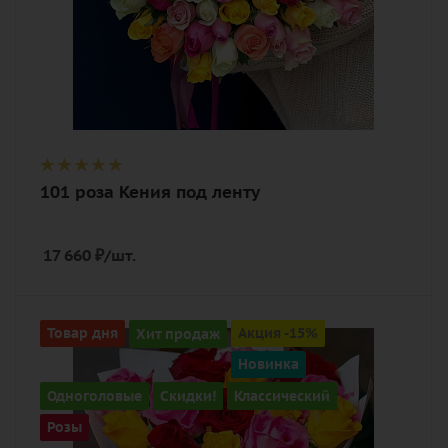
101 роза Кения под ленту
17 660
₽
/шт.
Количество
Товар дня
Хит продаж
Акция -15%
15
Новинка
Цвет
Одноголовые
Скидки!
Классический
разноцветный
Розы
Описание