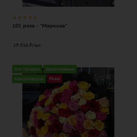
101 роза - "Маркиза"
19 516
₽
/шт.
Количество
Хит продаж
Одноголовые
101
Классический
Розы
Цвет
разноцветный
Описание
роза, лента, дизайнерская упаковка