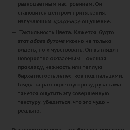
разноцветным настроением
. Он
становится центром притяжения,
излучающим
красочное
ощущение.
Тактильность Цвета:
Кажется, будто
этот
образ бутона
можно не только
видеть, но и
чувствовать
. Он выглядит
невероятно осязаемым – обещая
прохладу, нежность или теплую
бархатистость лепестков под пальцами.
Глядя на
разноцветную
розу, рука сама
тянется ощутить эту совершенную
текстуру, убедиться, что это чудо –
реально.
Разноцветная
роза – это больше, чем часть