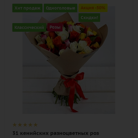
Количество
Хит продаж
Одноголовые
Акция -50%
31
Скидки!
Цвет
Классический
Розы
разноцветный
Описание
роза, лента, дизайнерская упаковка
31 кенийских разноцветных роз