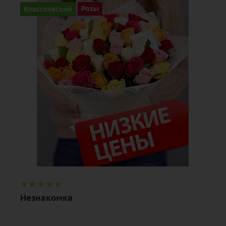
51
Классический
Розы
Цвет
разноцветный
Описание
роза, лента, дизайнерская упаковка
Незнакомка