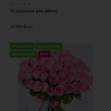
51 красных роз (60см)
27 308
₽
/шт.
Количество
Хит продаж
Одноголовые
51
Классический
Розы
Цвет
нежный, розовый
Описание
роза, лента