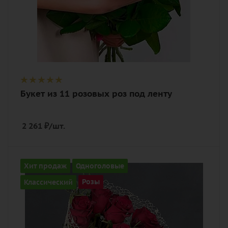
Букет из 11 розовых роз под ленту
2 261
₽
/шт.
Количество
Хит продаж
Одноголовые
9
Классический
Розы
Цвет
алый, бордовый, красный, чайный
Описание