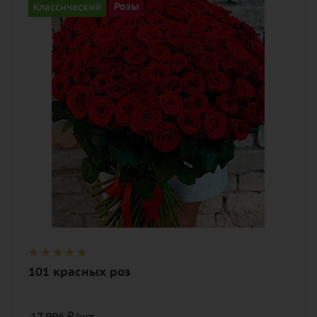
Классический
Розы
Цвет
алый, бордовый, красный, чайный
Описание
роза, лента
101 красных роз
17 996
₽
/шт.