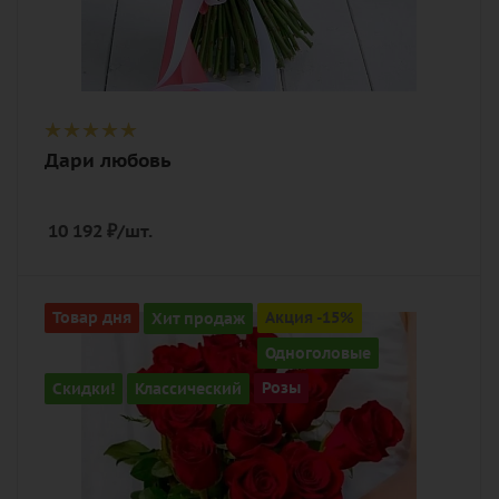
Дари любовь
10 192
₽
/шт.
Количество
Товар дня
Хит продаж
Акция -15%
15
Одноголовые
Цвет
Скидки!
Классический
Розы
алый, бордовый, красный, чайный
Описание
роза, лента