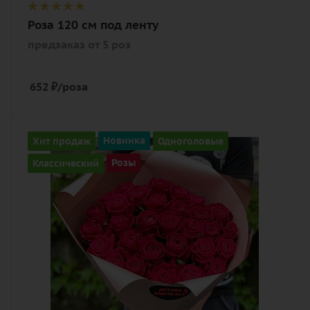
Роза 120 см под ленту
предзаказ от 5 роз
652
₽
/роза
Количество
Хит продаж
Новинка
Одноголовые
31
Классический
Розы
Цвет
алый, бордовый, красный, чайный
Описание
роза, лента, дизайнерская упаковка