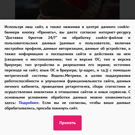
Используя наш сайт, а также нажимая в центре данного cookie-
баннера кнопку «Принять», вы даете согласие интернет-ресурсу
"Доставка букетов 24/7" на обработку cookie-файлов и
пользовательских данных (данные о пользователе, включая
Как выбрать букет роз?
настройки профиля, данные авторизации, данные об устройстве, а
также информацию о посещениях сайта и действиях на нем
(сведения о местоположении; тип и версия ОС; тип и версия
Навигация по розовой вселенной
Браузера; тип устройства и разрешения его экрана; источник
перехода на сайт; язык ОС и Браузера; ip-адрес, и тд.)) с помощью
Наш каталог - ботанический атлас, где
метрической системы Яндекс.Метрики. в целях поддержания
работоспособности и улучшения функциональности сайта, данных
классика встречается с авангардом.
личного кабинета, проведения ретаргетинга, сбора статистики и
Откройте для себя не просто цветы, а живые
осуществления аналитики в отношении сайтов и иных сервисов. С
основными условиями обработки данных можно ознакомиться
произведения селекционного искусства:
здесь:
Подробнее
. Если вы не согласны, чтобы ваши данные
обрабатывались, просьба покинуть сайт.
Хроматическая симфония
Принять
Традиция:
алые страусины с восковым