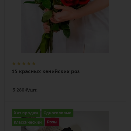
15 красных кенийских роз
3 280
₽
/шт.
Количество
Хит продаж
Одноголовые
15
Классический
Розы
Цвет