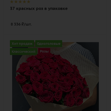
37 красных роз в упаковке
8 336
₽
/шт.
Количество
Хит продаж
Одноголовые
37
Классический
Розы
Цвет
алый, бордовый, красный, чайный
Описание
роза, лента, дизайнерская упаковка