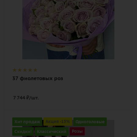
37 фиолетовых роз
7 744
₽
/шт.
Количество
Хит продаж
Акция -15%
Одноголовые
101
Скидки!
Классический
Розы