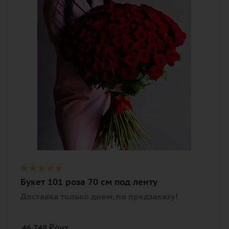
Цвет
алый, бордовый, красный, чайный
Внимание
Доставка только днем, по предзаказу!
Описание
роза, лента
Букет 101 роза 70 см под ленту
Доставка только днем, по предзаказу!
46 748
₽
/шт.