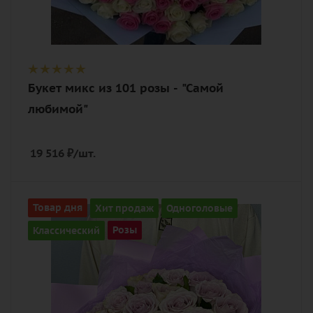
Букет микс из 101 розы - "Самой
любимой"
19 516
₽
/шт.
Количество
Товар дня
Хит продаж
Одноголовые
37
Классический
Розы
Цвет
фиолетовый
Описание
роза, лента, дизайнерская упаковка