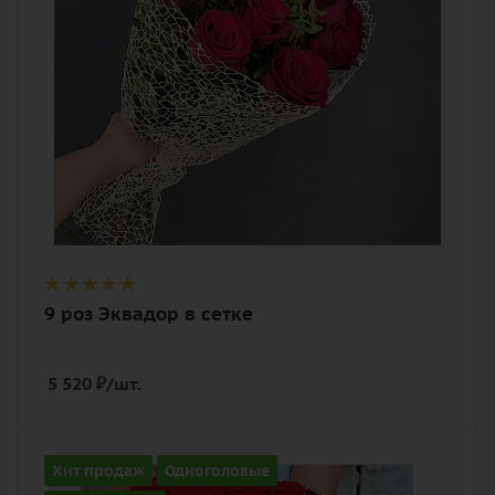
роза, эвкалипт, лента, дизайнерская
упаковка
9 роз Эквадор в сетке
5 520
₽
/шт.
Количество
Хит продаж
Одноголовые
101